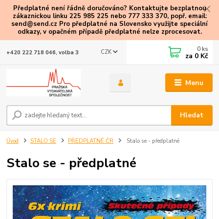
Předplatné není řádně doručováno? Kontaktujte bezplatnou
zákaznickou linku 225 985 225 nebo 777 333 370, popř. email:
send@send.cz Pro předplatné na Slovensko využijte speciální
odkazy
, v opačném případě předplatné nelze zprocesovat.
0
ks
CZK
+420 222 718 046, volba 3
za
0 Kč
Menu
Hledat
Úvod
STALO SE
PŘEDPLATNÉ ČR
Stalo se - předplatné
Stalo se - předplatné