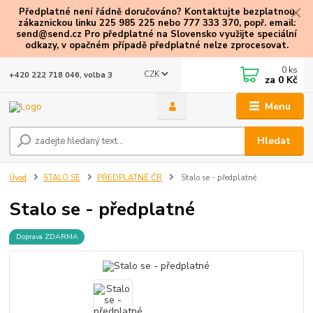
Předplatné není řádně doručováno? Kontaktujte bezplatnou
zákaznickou linku 225 985 225 nebo 777 333 370, popř. email:
send@send.cz Pro předplatné na Slovensko využijte speciální
odkazy
, v opačném případě předplatné nelze zprocesovat.
0
ks
CZK
+420 222 718 046, volba 3
za
0 Kč
Menu
Hledat
Úvod
STALO SE
PŘEDPLATNÉ ČR
Stalo se - předplatné
Stalo se - předplatné
Doprava ZDARMA