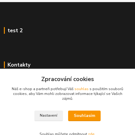
test 2
Kontakty
Zákaznická podpora
Zpracování cookies
+420 222 718 046, volba 3
Náš e-shop a partneři potřebují Váš
souhlas
s použitím souborů
cookies, aby Vám mohli zobrazovat informace týkající se Vašich
obchod@casopisyprovas.cz
zájmů.
Souhlasím
Nastavení
Souhlas můžete odmítnout
zde
.