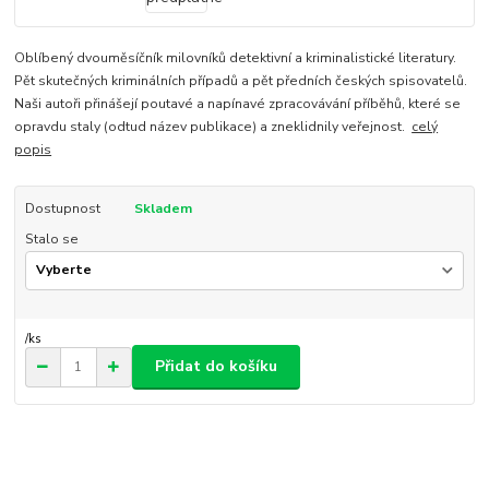
Oblíbený dvouměsíčník milovníků detektivní a kriminalistické literatury.
Pět skutečných kriminálních případů a pět předních českých spisovatelů.
Naši autoři přinášejí poutavé a napínavé zpracovávání příběhů, které se
opravdu staly (odtud název publikace) a zneklidnily veřejnost.
celý
popis
Dostupnost
Skladem
Stalo se
/
ks
Přidat do košíku