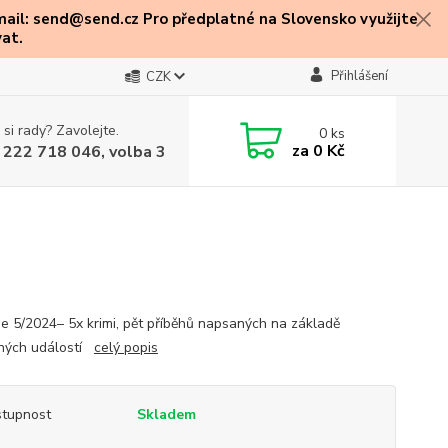
mail: send@send.cz Pro předplatné na Slovensko využijte
at.
Přihlášení
CZK
 si rady? Zavolejte.
0
ks
za
0 Kč
 222 718 046, volba 3
se 5/2024– 5x krimi, pět příběhů napsaných na základě
ných událostí
celý popis
tupnost
Skladem