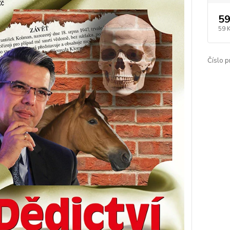
59
59 
Číslo p