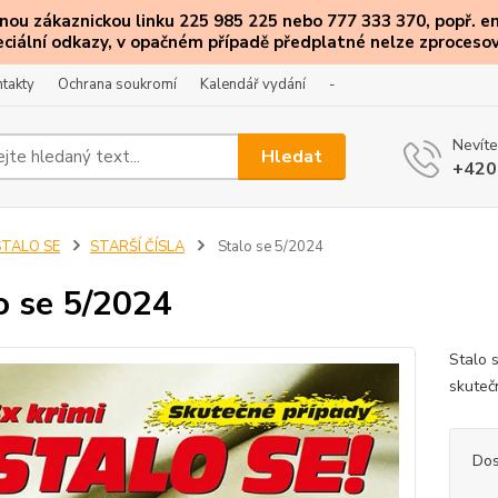
ou zákaznickou linku 225 985 225 nebo 777 333 370, popř. e
eciální
odkazy
, v opačném případě předplatné nelze zprocesov
takty
Ochrana soukromí
Kalendář vydání
-
Nevíte
Hledat
+420
STALO SE
STARŠÍ ČÍSLA
Stalo se 5/2024
o se 5/2024
Stalo 
skuteč
Dos