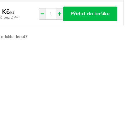
 Kč
/
ks
Přidat do košíku
Kč
bez DPH
roduktu:
kss47