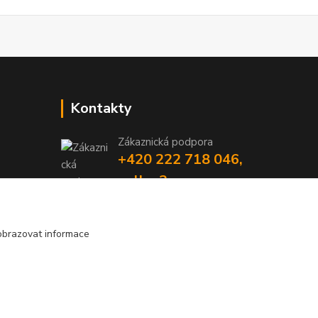
Kontakty
Zákaznická podpora
+420 222 718 046,
volba 3
obchod@casopisyprovas.cz
obrazovat informace