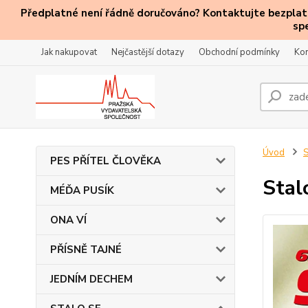
Předplatné není řádně doručováno? Kontaktujte bezplatn
sp
Jak nakupovat
Nejčastější dotazy
Obchodní podmínky
Kon
Úvod
PES PŘÍTEL ČLOVĚKA
Stal
MÉĎA PUSÍK
ONA VÍ
PŘÍSNĚ TAJNÉ
JEDNÍM DECHEM