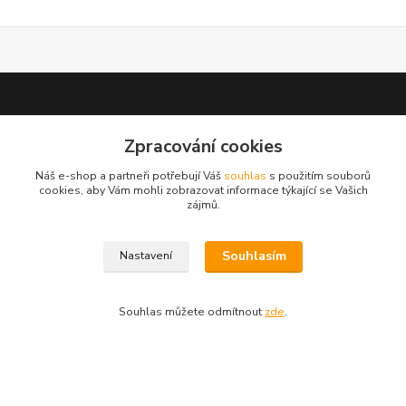
Zpracování cookies
test 2
Náš e-shop a partneři potřebují Váš
souhlas
s použitím souborů
cookies, aby Vám mohli zobrazovat informace týkající se Vašich
zájmů.
Souhlasím
Nastavení
Kontakty
Zákaznická podpora
Souhlas můžete odmítnout
zde
.
+420 222 718 046, volba 3
obchod@casopisyprovas.cz