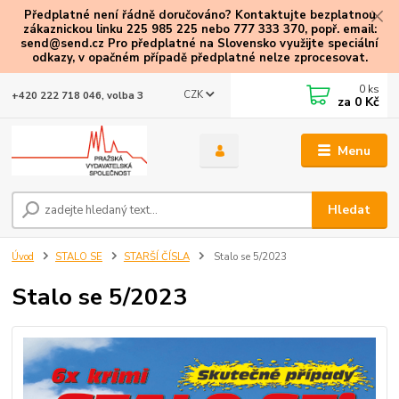
Předplatné není řádně doručováno? Kontaktujte bezplatnou
zákaznickou linku 225 985 225 nebo 777 333 370, popř. email:
send@send.cz Pro předplatné na Slovensko využijte speciální
odkazy
, v opačném případě předplatné nelze zprocesovat.
0
ks
CZK
+420 222 718 046, volba 3
za
0 Kč
Menu
Hledat
Úvod
STALO SE
STARŠÍ ČÍSLA
Stalo se 5/2023
Stalo se 5/2023