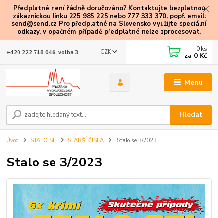
Předplatné není řádně doručováno? Kontaktujte bezplatnou
zákaznickou linku 225 985 225 nebo 777 333 370, popř. email:
send@send.cz Pro předplatné na Slovensko využijte speciální
odkazy
, v opačném případě předplatné nelze zprocesovat.
0
ks
CZK
+420 222 718 046, volba 3
za
0 Kč
Menu
Hledat
Úvod
STALO SE
STARŠÍ ČÍSLA
Stalo se 3/2023
Stalo se 3/2023