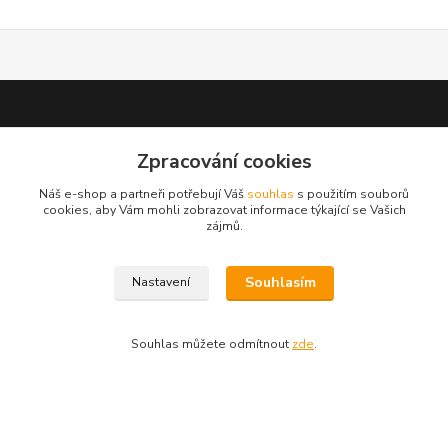
Zpracování cookies
test 2
Náš e-shop a partneři potřebují Váš
souhlas
s použitím souborů
cookies, aby Vám mohli zobrazovat informace týkající se Vašich
zájmů.
Souhlasím
Nastavení
Kontakty
Zákaznická podpora
Souhlas můžete odmítnout
zde
.
+420 222 718 046, volba 3
obchod@casopisyprovas.cz