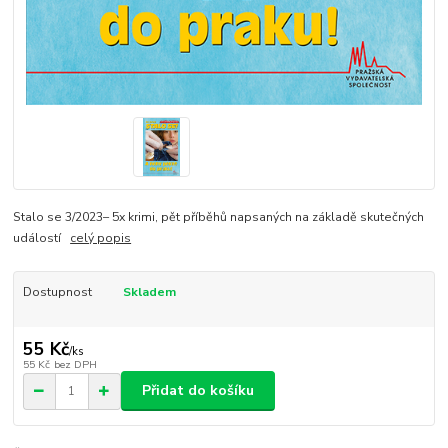
Stalo se 3/2023– 5x krimi, pět příběhů napsaných na základě skutečných
událostí
celý popis
Dostupnost
Skladem
55 Kč
/
ks
55 Kč
bez DPH
Přidat do košíku