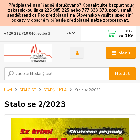
Předplatné není řádně doručováno? Kontaktujte bezplatnou
zákaznickou linku 225 985 225 nebo 777 333 370, popř. email:
send@send.cz Pro předplatné na Slovensko využijte speciální
odkazy
, v opačném případě předplatné nelze zprocesovat.
0
ks
CZK
+420 222 718 046, volba 3
za
0 Kč
Menu
Hledat
Úvod
STALO SE
STARŠÍ ČÍSLA
Stalo se 2/2023
Stalo se 2/2023