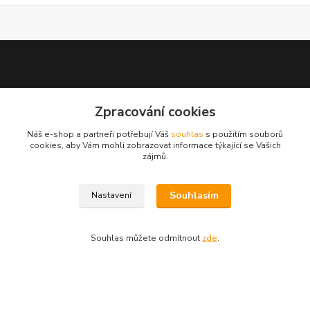
test 2
Zpracování cookies
Náš e-shop a partneři potřebují Váš
souhlas
s použitím souborů
cookies, aby Vám mohli zobrazovat informace týkající se Vašich
zájmů.
Kontakty
Souhlasím
Nastavení
Zákaznická podpora
+420 222 718 046, volba 3
Souhlas můžete odmítnout
zde
.
obchod@casopisyprovas.cz