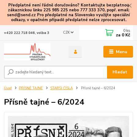
Předplatné není řádně doručováno? Kontaktujte bezplatnou
zákaznickou linku 225 985 225 nebo 777 333 370, popř. email:
send@send.cz Pro předplatné na Slovensko využijte speciální
odkazy
, v opačném případě předplatné nelze zprocesovat.
0
ks
CZK
+420 222 718 046, volba 3
za
0 Kč
Menu
Hledat
Úvod
PŘÍSNĚ TAJNÉ
STARŠÍ ČÍSLA
Přísně tajné – 6/2024
Přísně tajné – 6/2024