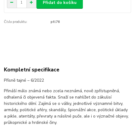
Přidat do košíku
Číslo produktu:
ptl76
Kompletní specifikace
Přísně tajné – 6/2022
Přináší málo známá nebo zcela neznámá, nově zpřístupněná,
odhalená či objevená fakta. Snaží se nahlížet do zákulisí
historického dění. Zajímá se o války, jednotlivé významné bitvy,
armády, politické aféry, skandály, špionážní akce, politické úklady
a pikle, atentáty, převraty a násilné puče, ale i o význačné objevy,
průkopnické a hrdinské činy.