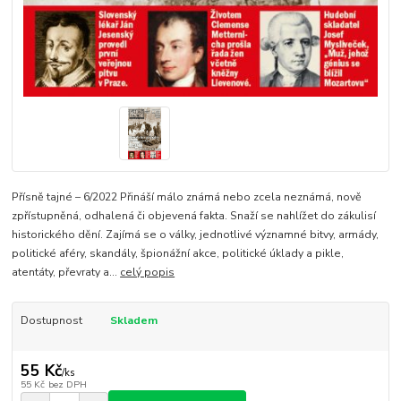
Přísně tajné – 6/2022 Přináší málo známá nebo zcela neznámá, nově
zpřístupněná, odhalená či objevená fakta. Snaží se nahlížet do zákulisí
historického dění. Zajímá se o války, jednotlivé významné bitvy, armády,
politické aféry, skandály, špionážní akce, politické úklady a pikle,
atentáty, převraty a...
celý popis
Dostupnost
Skladem
55 Kč
/
ks
55 Kč
bez DPH