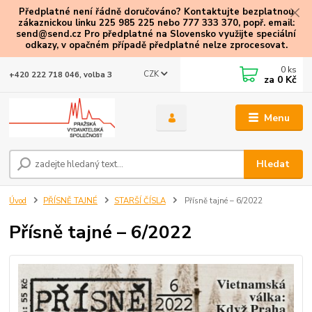
Předplatné není řádně doručováno? Kontaktujte bezplatnou
zákaznickou linku 225 985 225 nebo 777 333 370, popř. email:
send@send.cz Pro předplatné na Slovensko využijte speciální
odkazy
, v opačném případě předplatné nelze zprocesovat.
0
ks
CZK
+420 222 718 046, volba 3
za
0 Kč
Menu
Hledat
Úvod
PŘÍSNĚ TAJNÉ
STARŠÍ ČÍSLA
Přísně tajné – 6/2022
Přísně tajné – 6/2022