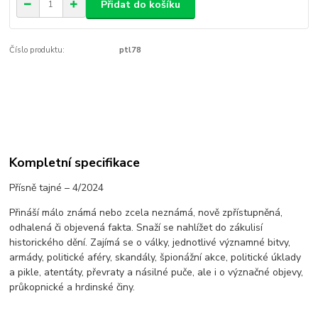
Přidat do košíku
Číslo produktu:
ptl78
Kompletní specifikace
Přísně tajné – 4/2024
Přináší málo známá nebo zcela neznámá, nově zpřístupněná,
odhalená či objevená fakta. Snaží se nahlížet do zákulisí
historického dění. Zajímá se o války, jednotlivé významné bitvy,
armády, politické aféry, skandály, špionážní akce, politické úklady
a pikle, atentáty, převraty a násilné puče, ale i o význačné objevy,
průkopnické a hrdinské činy.