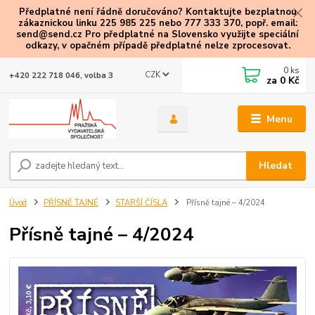
Předplatné není řádně doručováno? Kontaktujte bezplatnou
zákaznickou linku 225 985 225 nebo 777 333 370, popř. email:
send@send.cz Pro předplatné na Slovensko využijte speciální
odkazy
, v opačném případě předplatné nelze zprocesovat.
0
ks
CZK
+420 222 718 046, volba 3
za
0 Kč
Menu
Hledat
Úvod
PŘÍSNĚ TAJNÉ
STARŠÍ ČÍSLA
Přísně tajné – 4/2024
Přísně tajné – 4/2024