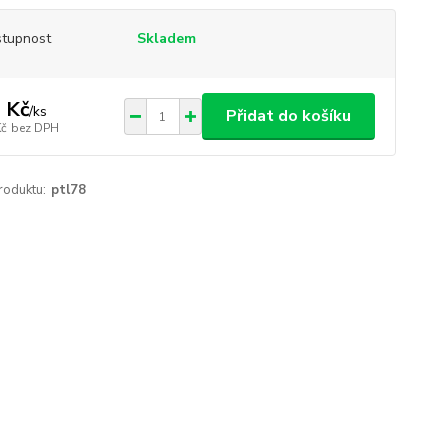
tupnost
Skladem
 Kč
/
ks
Přidat do košíku
Kč
bez DPH
roduktu:
ptl78