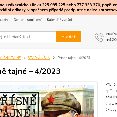
ou zákaznickou linku 225 985 225 nebo 777 333 370, popř. e
eciální
odkazy
, v opačném případě předplatné nelze zprocesov
takty
Ochrana soukromí
Kalendář vydání
-
Nevíte
Hledat
+420
PŘÍSNĚ TAJNÉ
STARŠÍ ČÍSLA
Přísně tajné – 4/2023
ně tajné – 4/2023
Přísně
zpříst
zákulis
bitvy, 
úklady 