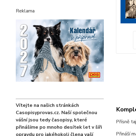
Reklama
Vítejte na našich stránkách
Komple
Casopisyprovas.cz. Naší společnou
vášní jsou tedy časopisy, které
Přísně t
přinášíme po mnoho desítek let v šíři
Přináší m
opravdu pro jakéhokoli člena vaší