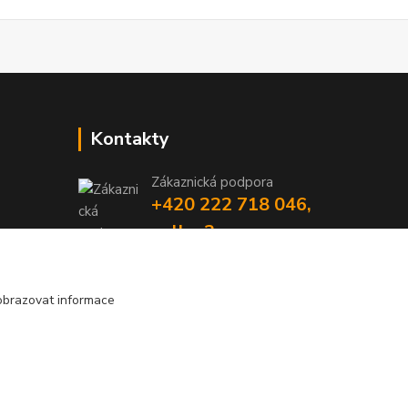
Kontakty
Zákaznická podpora
+420 222 718 046,
volba 3
obchod@casopisyprovas.cz
obrazovat informace