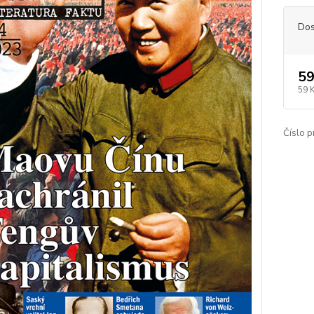
Dos
59
59 
Číslo p