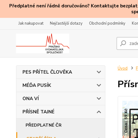
Předplatné není řádně doručováno? Kontaktujte bezplatn
sp
Jak nakupovat
Nejčastější dotazy
Obchodní podmínky
Kon
Úvod
PES PŘÍTEL ČLOVĚKA
Přís
MÉĎA PUSÍK
ONA VÍ
PŘÍSNĚ TAJNÉ
PŘEDPLATNÉ ČR