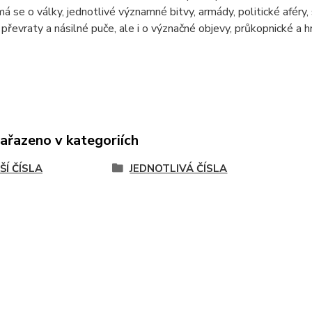
ímá se o války, jednotlivé významné bitvy, armády, politické aféry, 
 převraty a násilné puče, ale i o význačné objevy, průkopnické a hr
zařazeno v kategoriích
ŠÍ ČÍSLA
JEDNOTLIVÁ ČÍSLA