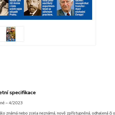
tní specifikace
ajné – 4/2023
álo známá nebo zcela neznámá, nově zpřístupněná, odhalená či obj