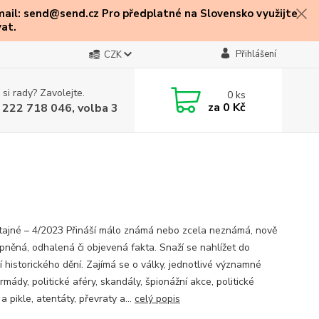
mail: send@send.cz Pro předplatné na Slovensko využijte
at.
Přihlášení
CZK
 si rady? Zavolejte.
0
ks
za
0 Kč
 222 718 046, volba 3
 tajné – 4/2023 Přináší málo známá nebo zcela neznámá, nově
upněná, odhalená či objevená fakta. Snaží se nahlížet do
í historického dění. Zajímá se o války, jednotlivé významné
armády, politické aféry, skandály, špionážní akce, politické
a pikle, atentáty, převraty a...
celý popis