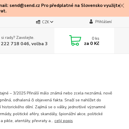
mail: send@send.cz Pro předplatné na Slovensko využijte
at.
Přihlášení
CZK
 si rady? Zavolejte.
0
ks
za
0 Kč
 222 718 046, volba 3
 tajné – 3/2025 Přináší málo známá nebo zcela neznámá, nově
upněná, odhalená či objevená fakta. Snaží se nahlížet do
í historického dění. Zajímá se o války, jednotlivé významné
armády, politické aféry, skandály, špionážní akce, politické
a pikle, atentáty, převraty a...
celý popis