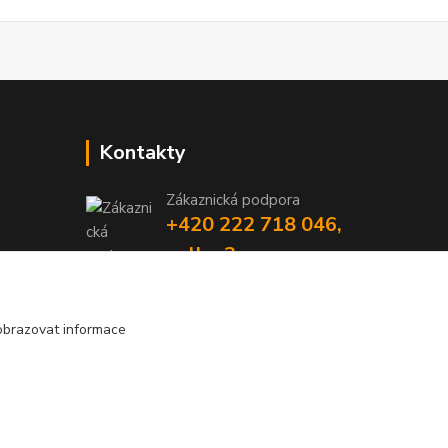
Kontakty
Zákaznická podpora
+420 222 718 046,
volba 3
obchod@casopisyprovas.cz
obrazovat informace