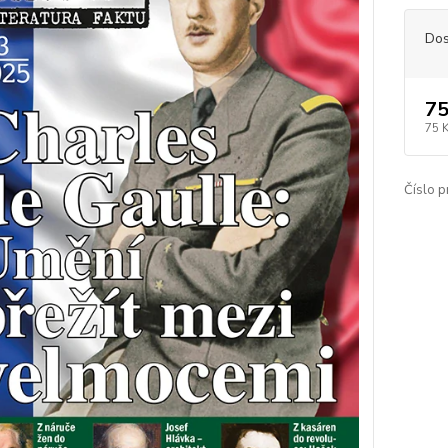
Dos
75
75 
Číslo p