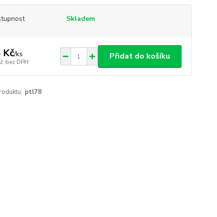
tupnost
Skladem
 Kč
/
ks
Přidat do košíku
Kč
bez DPH
roduktu:
ptl78