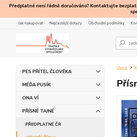
Předplatné není řádně doručováno? Kontaktujte bezplatn
sp
Jak nakupovat
Nejčastější dotazy
Obchodní podmínky
Kon
Úvod
PES PŘÍTEL ČLOVĚKA
Přís
MÉĎA PUSÍK
ONA VÍ
PŘÍSNĚ TAJNÉ
PŘEDPLATNÉ ČR