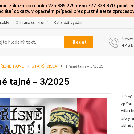
ou zákaznickou linku 225 985 225 nebo 777 333 370, popř. e
eciální
odkazy
, v opačném případě předplatné nelze zprocesov
takty
Ochrana soukromí
Kalendář vydání
-
Nevíte
Hledat
+420
PŘÍSNĚ TAJNÉ
STARŠÍ ČÍSLA
Přísně tajné – 3/2025
ně tajné – 3/2025
Přísně
zpříst
zákulis
bitvy, 
úklady 