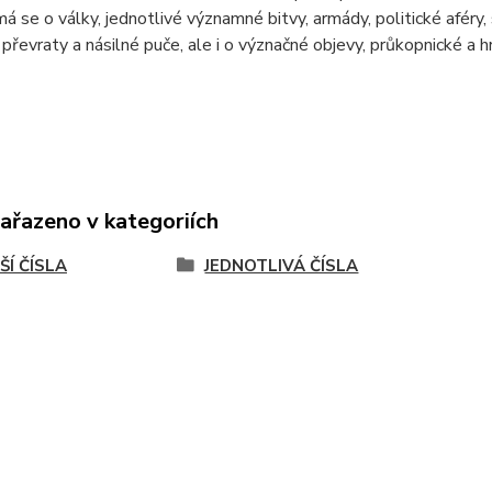
ímá se o války, jednotlivé významné bitvy, armády, politické aféry, 
 převraty a násilné puče, ale i o význačné objevy, průkopnické a hr
zařazeno v kategoriích
ŠÍ ČÍSLA
JEDNOTLIVÁ ČÍSLA