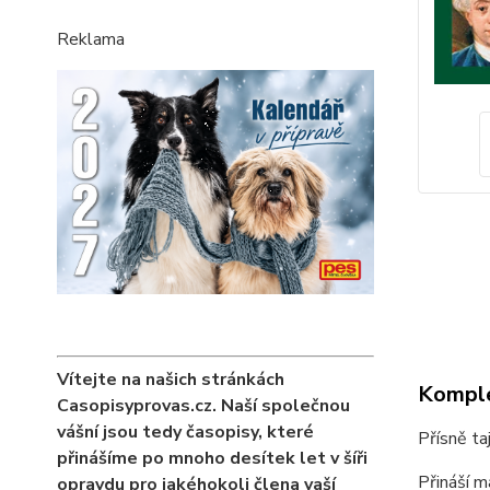
Reklama
Vítejte na našich stránkách
Komple
Casopisyprovas.cz. Naší společnou
vášní jsou tedy časopisy, které
Přísně t
přinášíme po mnoho desítek let v šíři
Přináší m
opravdu pro jakéhokoli člena vaší