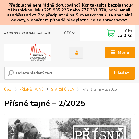
Předplatné není řádně doručováno? Kontaktujte bezplatnou
zákaznickou linku 225 985 225 nebo 777 333 370, popř. email:
send@send.cz Pro předplatné na Slovensko využijte speciální
odkazy
, v opačném případě předplatné nelze zprocesovat.
0
ks
CZK
+420 222 718 046, volba 3
za
0 Kč
Menu
Hledat
Úvod
PŘÍSNĚ TAJNÉ
STARŠÍ ČÍSLA
Přísně tajné – 2/2025
Přísně tajné – 2/2025