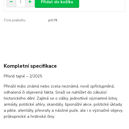
Přidat do košíku
Číslo produktu:
ptl78
Kompletní specifikace
Přísně tajné – 2/2025
Přináší málo známá nebo zcela neznámá, nově zpřístupněná,
odhalená či objevená fakta. Snaží se nahlížet do zákulisí
historického dění. Zajímá se o války, jednotlivé významné bitvy,
armády, politické aféry, skandály, špionážní akce, politické úklady
a pikle, atentáty, převraty a násilné puče, ale i o význačné objevy,
průkopnické a hrdinské činy.