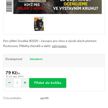
Pes přítel člověka 9/2025 – časopis pro chov a výcvik všech plemen.
Rozhovory. Příběhy čtenářů a další.
celý popis
Dostupnost
Skladem
79 Kč
/
ks
71 Kč
bez DPH
Přidat do košíku
Číslo produktu:
ppc85