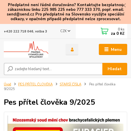
Předplatné není řádně doručováno? Kontaktujte bezplatnou
zákaznickou linku 225 985 225 nebo 777 333 370, popř. email:
send@send.cz Pro předplatné na Slovensko využijte speciální
odkazy
, v opačném případě předplatné nelze zprocesovat.
0
ks
CZK
+420 222 718 046, volba 3
za
0 Kč
Menu
Hledat
Úvod
PES PŘÍTEL ČLOVĚKA
STARŠÍ ČÍSLA
Pes přítel člověka
9/2025
Pes přítel člověka 9/2025