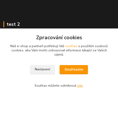
test 2
Zpracování cookies
Náš e-shop a partneři potřebují Váš
souhlas
s použitím souborů
cookies, aby Vám mohli zobrazovat informace týkající se Vašich
Kontakty
zájmů.
Zákaznická podpora
Souhlasím
Nastavení
+420 222 718 046, volba 3
obchod@casopisyprovas.cz
Souhlas můžete odmítnout
zde
.