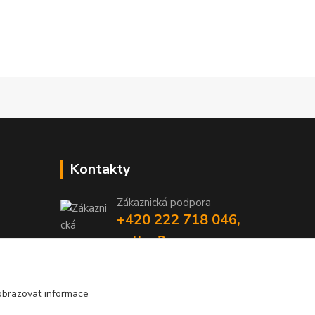
Kontakty
Zákaznická podpora
+420 222 718 046,
volba 3
obchod@casopisyprovas.cz
obrazovat informace