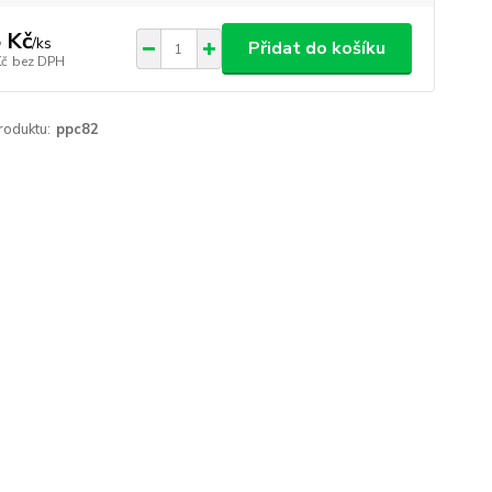
 Kč
/
ks
Přidat do košíku
Kč
bez DPH
roduktu:
ppc82