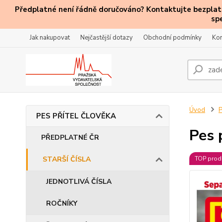
Předplatné není řádně doručováno? Kontaktujte bezplatn
sp
Jak nakupovat
Nejčastější dotazy
Obchodní podmínky
Kon
Úvod
PES PŘÍTEL ČLOVĚKA
Pes 
PŘEDPLATNÉ ČR
STARŠÍ ČÍSLA
TOP prod
JEDNOTLIVÁ ČÍSLA
ROČNÍKY