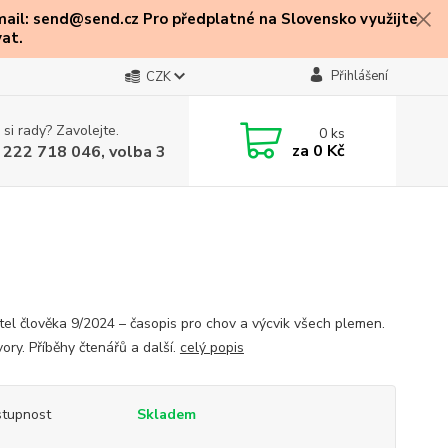
mail: send@send.cz Pro předplatné na Slovensko využijte
at.
Přihlášení
CZK
 si rady? Zavolejte.
0
ks
za
0 Kč
 222 718 046, volba 3
ítel člověka 9/2024 – časopis pro chov a výcvik všech plemen.
ory. Příběhy čtenářů a další.
celý popis
tupnost
Skladem