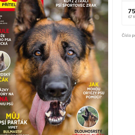
75
67 
Číslo p