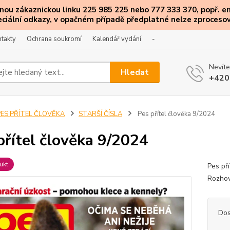
ou zákaznickou linku 225 985 225 nebo 777 333 370, popř. e
eciální
odkazy
, v opačném případě předplatné nelze zprocesov
takty
Ochrana soukromí
Kalendář vydání
-
Nevíte
Hledat
+420
PES PŘÍTEL ČLOVĚKA
STARŠÍ ČÍSLA
Pes přítel člověka 9/2024
přítel člověka 9/2024
ukt
Pes př
Rozhov
Dos