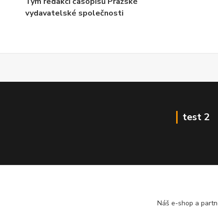
Tým redakcí časopisů Pražské
vydavatelské společnosti
test 2
Náš e-shop a partn