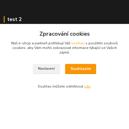
test 2
Zpracování cookies
Náš e-shop a partneři potřebují Váš
souhlas
s použitím souborů
cookies, aby Vám mohli zobrazovat informace týkající se Vašich
Kontakty
zájmů.
Zákaznická podpora
Souhlasím
Nastavení
+420 222 718 046, volba 3
obchod@casopisyprovas.cz
Souhlas můžete odmítnout
zde
.
Vytvořeno na
Eshop-rychle.cz