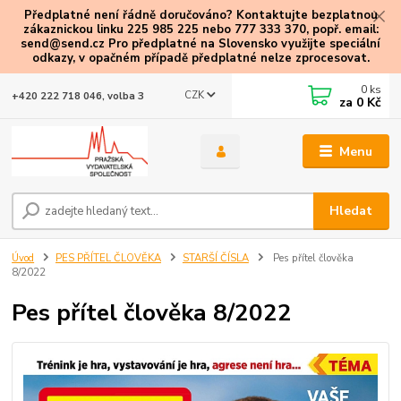
Předplatné není řádně doručováno? Kontaktujte bezplatnou
zákaznickou linku 225 985 225 nebo 777 333 370, popř. email:
send@send.cz Pro předplatné na Slovensko využijte speciální
odkazy
, v opačném případě předplatné nelze zprocesovat.
0
ks
CZK
+420 222 718 046, volba 3
za
0 Kč
Menu
Hledat
Úvod
PES PŘÍTEL ČLOVĚKA
STARŠÍ ČÍSLA
Pes přítel člověka
8/2022
Pes přítel člověka 8/2022