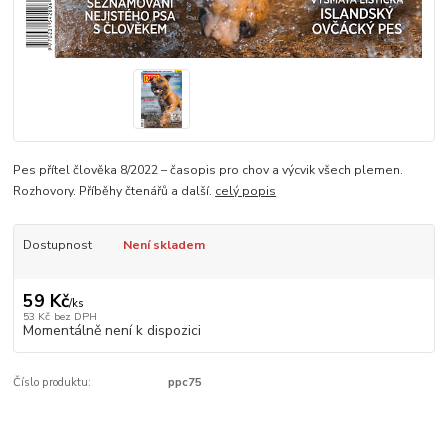
Pes přítel člověka 8/2022 – časopis pro chov a výcvik všech plemen.
Rozhovory. Příběhy čtenářů a další.
celý popis
Dostupnost
Není skladem
59 Kč
/
ks
53 Kč
bez DPH
Momentálně není k dispozici
Číslo produktu:
ppc75