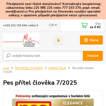
Předplatné není řádně doručováno? Kontaktujte bezplatnou
zákaznickou linku 225 985 225 nebo 777 333 370, popř. email:
send@send.cz Pro předplatné na Slovensko využijte speciální
odkazy
, v opačném případě předplatné nelze zprocesovat.
0
ks
CZK
+420 222 718 046, volba 3
za
0 Kč
Menu
Hledat
Úvod
PES PŘÍTEL ČLOVĚKA
STARŠÍ ČÍSLA
Pes přítel člověka
7/2025
Pes přítel člověka 7/2025