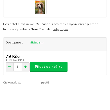
Pes přítel člověka 7/2025 – časopis pro chov a výcvik všech plemen.
Rozhovory. Příběhy čtenářů a další.
celý popis
Dostupnost
Skladem
79 Kč
/
ks
71 Kč
bez DPH
Přidat do košíku
Číslo produktu:
ppc85