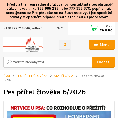
Předplatné není řádně doručováno? Kontaktujte bezplatnou
zákaznickou linku 225 985 225 nebo 777 333 370, popř. email:
send@send.cz Pro předplatné na Slovensko využijte speciální
odkazy
, v opačném případě předplatné nelze zprocesovat.
0
ks
CZK
+420 222 718 046, volba 3
za
0 Kč
Menu
Hledat
Úvod
PES PŘÍTEL ČLOVĚKA
STARŠÍ ČÍSLA
Pes přítel člověka
6/2026
Pes přítel člověka 6/2026