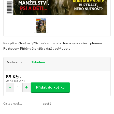
Pes přítel člověka 6/2026 – časopis pro chov a výcvik všech plemen.
Rozhovory. Příběhy čtenářů a další.
celý popis
Dostupnost
Skladem
89 Kč
/
ks
79 Kč
bez DPH
Přidat do košíku
Číslo produktu:
ppc86