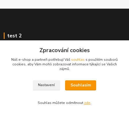
test 2
Zpracování cookies
Náš e-shop a partneři potřebují Váš
souhlas
s použitím souborů
cookies, aby Vám mohli zobrazovat informace týkající se Vašich
Kontakty
zájmů.
Zákaznická podpora
Souhlasím
Nastavení
+420 222 718 046, volba 3
obchod@casopisyprovas.cz
Souhlas můžete odmítnout
zde
.