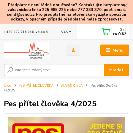
Předplatné není řádně doručováno? Kontaktujte bezplatnou
zákaznickou linku 225 985 225 nebo 777 333 370, popř. email:
send@send.cz Pro předplatné na Slovensko využijte speciální
odkazy
, v opačném případě předplatné nelze zprocesovat.
0
ks
CZK
+420 222 718 046, volba 3
za
0 Kč
Menu
Hledat
Úvod
PES PŘÍTEL ČLOVĚKA
STARŠÍ ČÍSLA
Pes přítel člověka
4/2025
Pes přítel člověka 4/2025