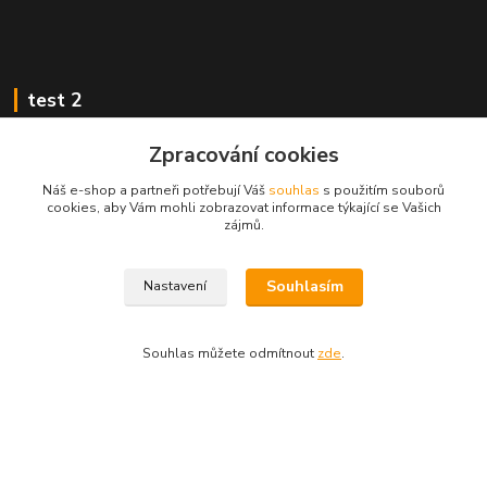
test 2
Zpracování cookies
Náš e-shop a partneři potřebují Váš
souhlas
s použitím souborů
cookies, aby Vám mohli zobrazovat informace týkající se Vašich
Kontakty
zájmů.
Zákaznická podpora
Souhlasím
Nastavení
+420 222 718 046, volba 3
obchod@casopisyprovas.cz
Souhlas můžete odmítnout
zde
.