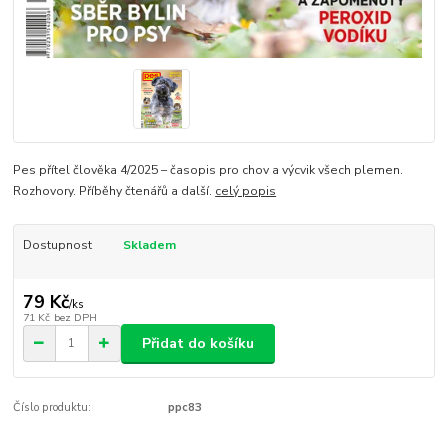
Pes přítel člověka 4/2025 – časopis pro chov a výcvik všech plemen.
Rozhovory. Příběhy čtenářů a další.
celý popis
Dostupnost
Skladem
79 Kč
/
ks
71 Kč
bez DPH
Přidat do košíku
Číslo produktu:
ppc83