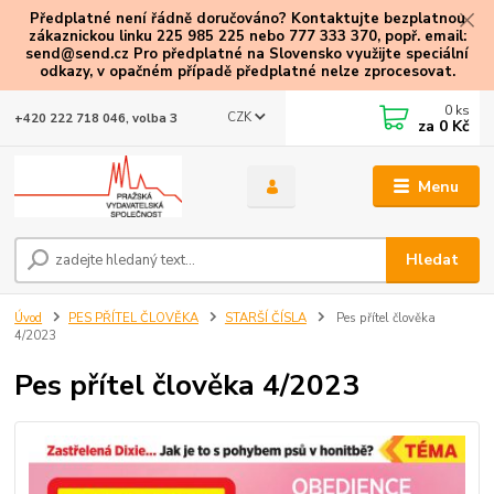
Předplatné není řádně doručováno? Kontaktujte bezplatnou
zákaznickou linku 225 985 225 nebo 777 333 370, popř. email:
send@send.cz Pro předplatné na Slovensko využijte speciální
odkazy
, v opačném případě předplatné nelze zprocesovat.
0
ks
CZK
+420 222 718 046, volba 3
za
0 Kč
Menu
Hledat
Úvod
PES PŘÍTEL ČLOVĚKA
STARŠÍ ČÍSLA
Pes přítel člověka
4/2023
Pes přítel člověka 4/2023