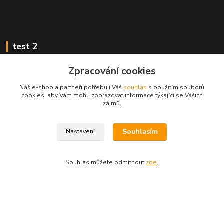
test 2
Zpracování cookies
Náš e-shop a partneři potřebují Váš
souhlas
s použitím souborů
cookies, aby Vám mohli zobrazovat informace týkající se Vašich
Kontakty
zájmů.
Zákaznická podpora
Souhlasím
Nastavení
+420 222 718 046, volba 3
obchod@casopisyprovas.cz
Souhlas můžete odmítnout
zde
.