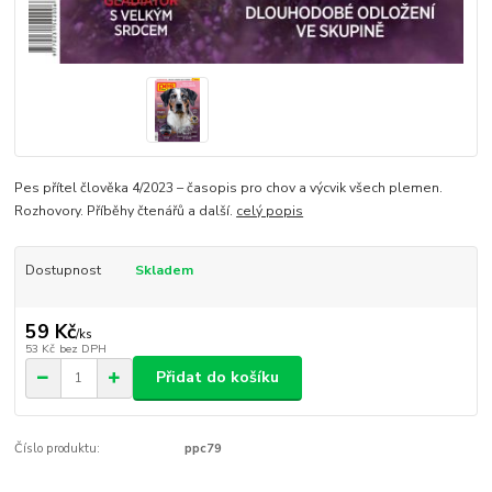
Pes přítel člověka 4/2023 – časopis pro chov a výcvik všech plemen.
Rozhovory. Příběhy čtenářů a další.
celý popis
Dostupnost
Skladem
59 Kč
/
ks
53 Kč
bez DPH
Přidat do košíku
Číslo produktu:
ppc79