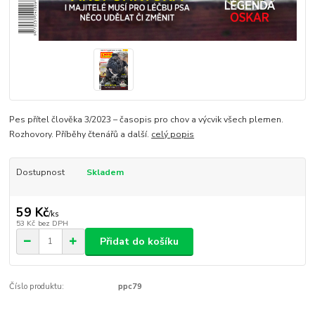
Pes přítel člověka 3/2023 – časopis pro chov a výcvik všech plemen.
Rozhovory. Příběhy čtenářů a další.
celý popis
Dostupnost
Skladem
59 Kč
/
ks
53 Kč
bez DPH
Přidat do košíku
Číslo produktu:
ppc79