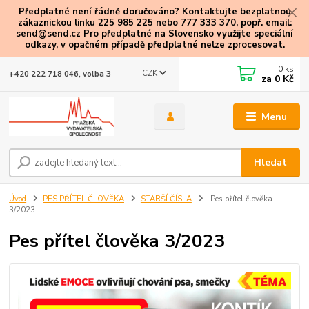
Předplatné není řádně doručováno? Kontaktujte bezplatnou
zákaznickou linku 225 985 225 nebo 777 333 370, popř. email:
send@send.cz Pro předplatné na Slovensko využijte speciální
odkazy
, v opačném případě předplatné nelze zprocesovat.
0
ks
CZK
+420 222 718 046, volba 3
za
0 Kč
Menu
Hledat
Úvod
PES PŘÍTEL ČLOVĚKA
STARŠÍ ČÍSLA
Pes přítel člověka
3/2023
Pes přítel člověka 3/2023