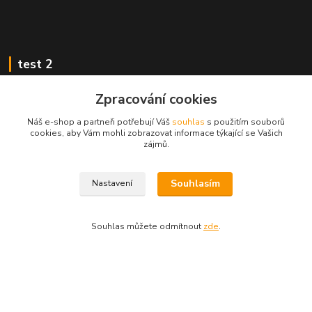
test 2
Zpracování cookies
Náš e-shop a partneři potřebují Váš
souhlas
s použitím souborů
cookies, aby Vám mohli zobrazovat informace týkající se Vašich
Kontakty
zájmů.
Zákaznická podpora
Souhlasím
Nastavení
+420 222 718 046, volba 3
obchod@casopisyprovas.cz
Souhlas můžete odmítnout
zde
.