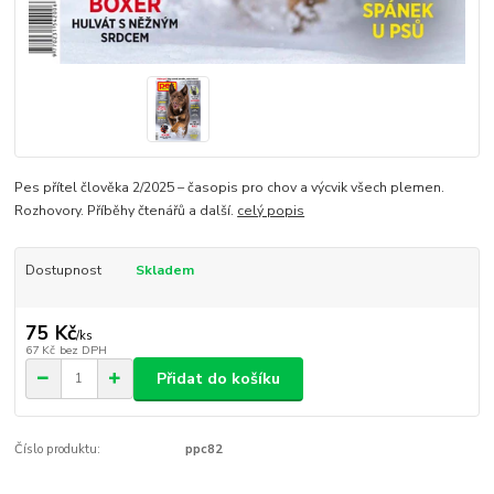
Pes přítel člověka 2/2025 – časopis pro chov a výcvik všech plemen.
Rozhovory. Příběhy čtenářů a další.
celý popis
Dostupnost
Skladem
75 Kč
/
ks
67 Kč
bez DPH
Přidat do košíku
Číslo produktu:
ppc82