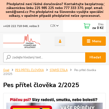
Předplatné není řádně doručováno? Kontaktujte bezplatnou
zákaznickou linku 225 985 225 nebo 777 333 370, popř. email:
send@send.cz Pro předplatné na Slovensko využijte speciální
odkazy
, v opačném případě předplatné nelze zprocesovat.
0
ks
CZK
+420 222 718 046, volba 3
za
0 Kč
Menu
Hledat
Úvod
PES PŘÍTEL ČLOVĚKA
STARŠÍ ČÍSLA
Pes přítel člověka
2/2025
Pes přítel člověka 2/2025