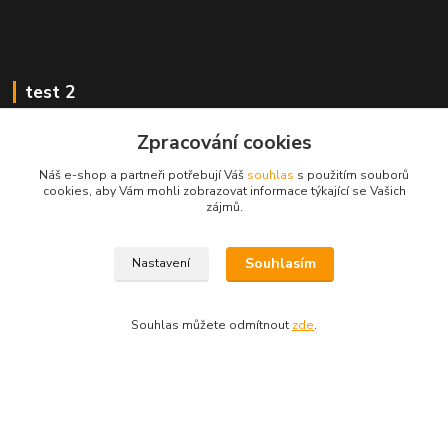
test 2
Zpracování cookies
Náš e-shop a partneři potřebují Váš
souhlas
s použitím souborů
cookies, aby Vám mohli zobrazovat informace týkající se Vašich
Kontakty
zájmů.
Zákaznická podpora
Souhlasím
Nastavení
+420 222 718 046, volba 3
obchod@casopisyprovas.cz
Souhlas můžete odmítnout
zde
.