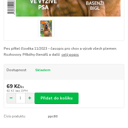
Pes přítel člověka 11/2023 – časopis pro chov a výcvik všech plemen.
Rozhovory. Příběhy čtenářů a další.
celý popis
Dostupnost
Skladem
69 Kč
/
ks
62 Kč
bez DPH
Přidat do košíku
Číslo produktu:
ppc80