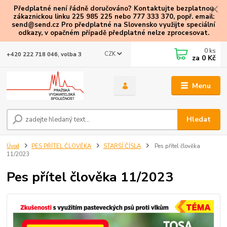
Předplatné není řádně doručováno? Kontaktujte bezplatnou
zákaznickou linku 225 985 225 nebo 777 333 370, popř. email:
send@send.cz Pro předplatné na Slovensko využijte speciální
odkazy
, v opačném případě předplatné nelze zprocesovat.
0
ks
CZK
+420 222 718 046, volba 3
za
0 Kč
Menu
Hledat
Úvod
PES PŘÍTEL ČLOVĚKA
STARŠÍ ČÍSLA
Pes přítel člověka
11/2023
Pes přítel člověka 11/2023