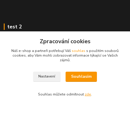
test 2
Zpracování cookies
Náš e-shop a partneři potřebují Váš
souhlas
s použitím souborů
cookies, aby Vám mohli zobrazovat informace týkající se Vašich
Kontakty
zájmů.
Zákaznická podpora
Souhlasím
Nastavení
+420 222 718 046, volba 3
obchod@casopisyprovas.cz
Souhlas můžete odmítnout
zde
.