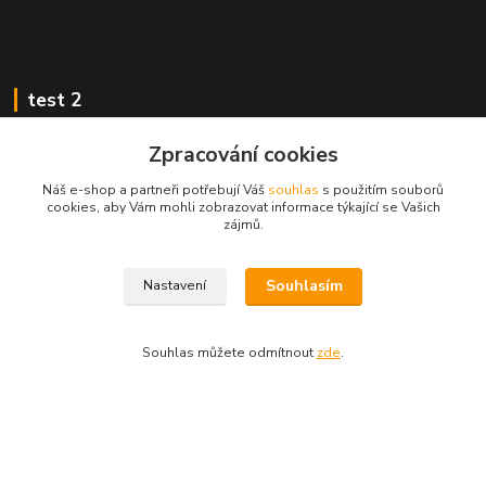
test 2
Zpracování cookies
Náš e-shop a partneři potřebují Váš
souhlas
s použitím souborů
cookies, aby Vám mohli zobrazovat informace týkající se Vašich
Kontakty
zájmů.
Zákaznická podpora
Souhlasím
Nastavení
+420 222 718 046, volba 3
obchod@casopisyprovas.cz
Souhlas můžete odmítnout
zde
.