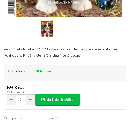
Pes přítel člověka 10/2023 – časopis pro chov a výcvik všech plemen.
Rozhovory. Příběhy čtenářů a další.
celý popis
Dostupnost
Skladem
69 Kč
/
ks
62 Kč
bez DPH
Přidat do košíku
Číslo produktu:
ppc80