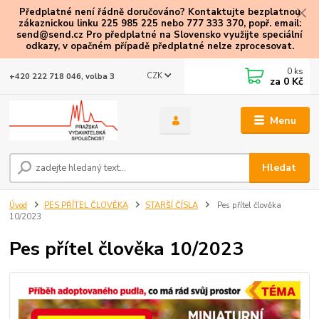
Předplatné není řádně doručováno? Kontaktujte bezplatnou
zákaznickou linku 225 985 225 nebo 777 333 370, popř. email:
send@send.cz Pro předplatné na Slovensko využijte speciální
odkazy
, v opačném případě předplatné nelze zprocesovat.
0
ks
CZK
+420 222 718 046, volba 3
za
0 Kč
Menu
Hledat
Úvod
PES PŘÍTEL ČLOVĚKA
STARŠÍ ČÍSLA
Pes přítel člověka
10/2023
Pes přítel člověka 10/2023