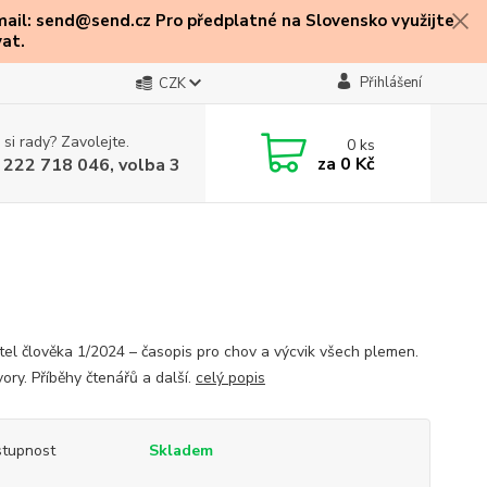
mail: send@send.cz Pro předplatné na Slovensko využijte
at.
Přihlášení
CZK
 si rady? Zavolejte.
0
ks
za
0 Kč
 222 718 046, volba 3
ítel člověka 1/2024 – časopis pro chov a výcvik všech plemen.
ory. Příběhy čtenářů a další.
celý popis
tupnost
Skladem