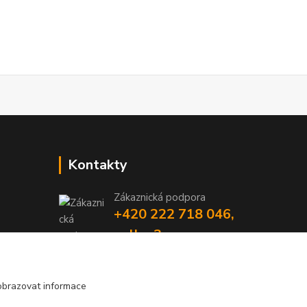
Kontakty
Zákaznická podpora
+420 222 718 046,
volba 3
obchod@casopisyprovas.cz
obrazovat informace