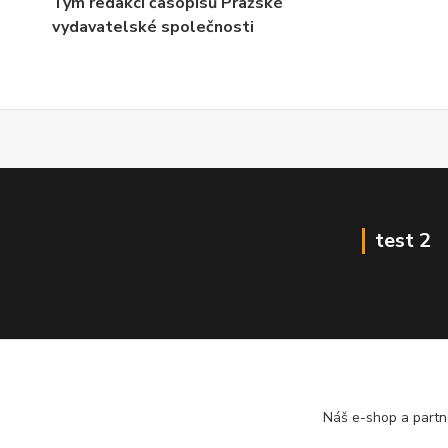
Tým redakcí časopisů Pražské
vydavatelské společnosti
test 2
Náš e-shop a partn