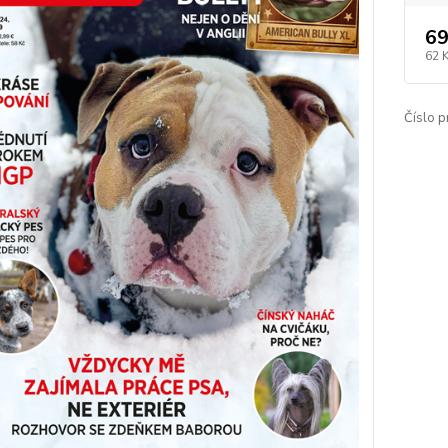
69
62 
Číslo p