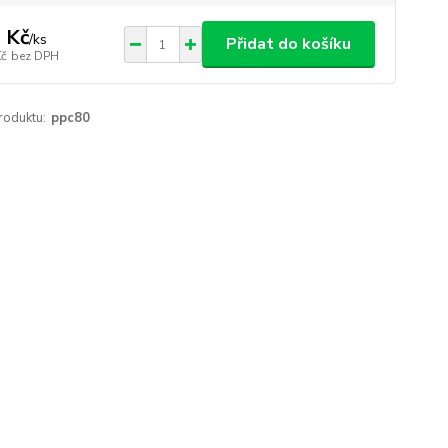
 Kč
/
ks
Přidat do košíku
Kč
bez DPH
roduktu:
ppc80