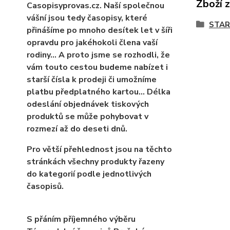
Zboží 
Casopisyprovas.cz. Naší společnou
vášní jsou tedy časopisy, které
STAR
přinášíme po mnoho desítek let v šíři
opravdu pro jakéhokoli člena vaší
rodiny… A proto jsme se rozhodli, že
vám touto cestou budeme nabízet i
starší čísla k prodeji či umožníme
platbu předplatného kartou... Délka
odeslání objednávek tiskových
produktů se může pohybovat v
rozmezí až do deseti dnů.
Pro větší přehlednost jsou na těchto
stránkách všechny produkty řazeny
do kategorií podle jednotlivých
časopisů.
S přáním příjemného výběru