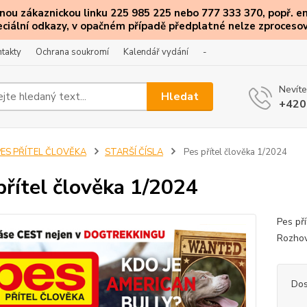
ou zákaznickou linku 225 985 225 nebo 777 333 370, popř. e
eciální
odkazy
, v opačném případě předplatné nelze zprocesov
takty
Ochrana soukromí
Kalendář vydání
-
Nevíte
Hledat
+420
PES PŘÍTEL ČLOVĚKA
STARŠÍ ČÍSLA
Pes přítel člověka 1/2024
přítel člověka 1/2024
Pes př
Rozhov
Dos