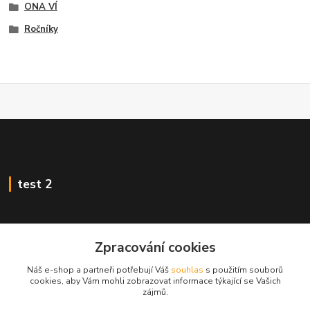
ONA VÍ
Ročníky
test 2
Zpracování cookies
Kontakty
Náš e-shop a partneři potřebují Váš
souhlas
s použitím souborů
cookies, aby Vám mohli zobrazovat informace týkající se Vašich
Zákaznická podpora
zájmů.
+420 222 718 046, volba 3