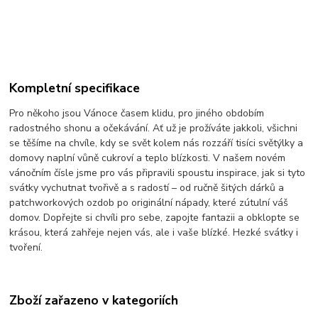
Kompletní specifikace
Pro někoho jsou Vánoce časem klidu, pro jiného obdobím
radostného shonu a očekávání. Ať už je prožíváte jakkoli, všichni
se těšíme na chvíle, kdy se svět kolem nás rozzáří tisíci světýlky a
domovy naplní vůně cukroví a teplo blízkosti. V našem novém
vánočním čísle jsme pro vás připravili spoustu inspirace, jak si tyto
svátky vychutnat tvořivě a s radostí – od ručně šitých dárků a
patchworkových ozdob po originální nápady, které zútulní váš
domov. Dopřejte si chvíli pro sebe, zapojte fantazii a obklopte se
krásou, která zahřeje nejen vás, ale i vaše blízké. Hezké svátky i
tvoření.
Zboží zařazeno v kategoriích