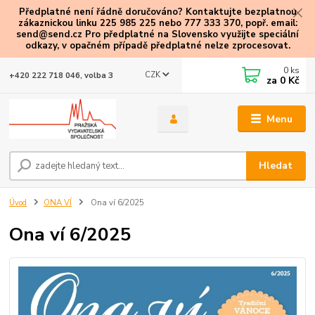
Předplatné není řádně doručováno? Kontaktujte bezplatnou
zákaznickou linku 225 985 225 nebo 777 333 370, popř. email:
send@send.cz Pro předplatné na Slovensko využijte speciální
odkazy
, v opačném případě předplatné nelze zprocesovat.
0
ks
CZK
+420 222 718 046, volba 3
za
0 Kč
Menu
Hledat
Úvod
ONA VÍ
Ona ví 6/2025
Ona ví 6/2025