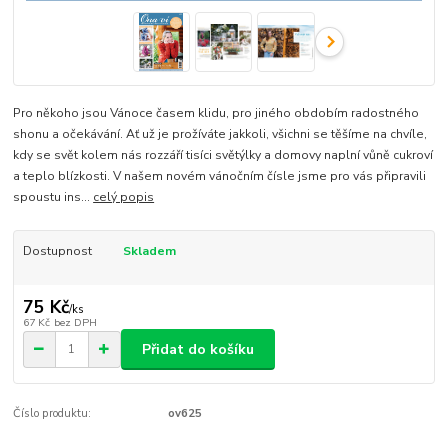
Pro někoho jsou Vánoce časem klidu, pro jiného obdobím radostného
shonu a očekávání. Ať už je prožíváte jakkoli, všichni se těšíme na chvíle,
kdy se svět kolem nás rozzáří tisíci světýlky a domovy naplní vůně cukroví
a teplo blízkosti. V našem novém vánočním čísle jsme pro vás připravili
spoustu ins...
celý popis
Dostupnost
Skladem
75 Kč
/
ks
67 Kč
bez DPH
Přidat do košíku
Číslo produktu:
ov625