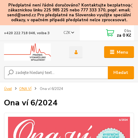
Předplatné není řádně doručováno? Kontaktujte bezplatnou
zákaznickou linku 225 985 225 nebo 777 333 370, popř. email:
send@send.cz Pro předplatné na Slovensko využijte speciální
odkazy
, v opačném případě předplatné nelze zprocesovat.
0
ks
CZK
+420 222 718 046, volba 3
za
0 Kč
Menu
Hledat
Úvod
ONA VÍ
Ona ví 6/2024
Ona ví 6/2024