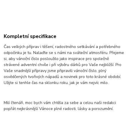
Kompletní specifikace
Čas velkých příprav i těšení, radostného setkávání a potřebného
odpočinku je tu. Nalaďte se s námi na sváteční atmosféru. Přejeme
si, aby vánoční číslo posloužilo jako inspirace pro společně
strávené adventní chvíle i při výběru dárků pro Vaše nejbližší. Pro
Vaše snadnější přípravy jsme připravili vánoční číslo, plný
osvědčených tvořivých nápadů a novinek pro toto krásné období.
Užijte si tenhle čas na sklonku roku, jak je vám nejvíc milo.
Milí čtenáři, moc bych vám chtěla za sebe a celou naši redakci
popřát nejkrásnější Vánoce plné radosti, lásky a porozumění.