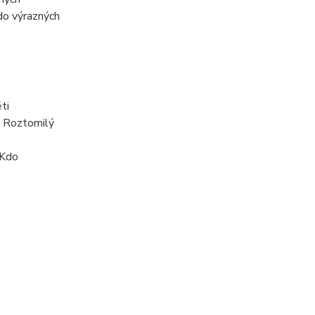
do výrazných
ti
í. Roztomilý
 Kdo