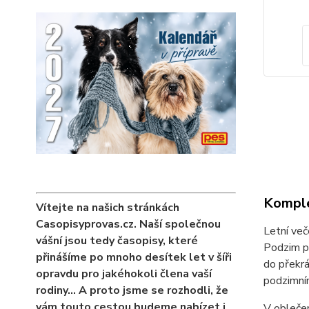
Komple
Vítejte na našich stránkách
Casopisyprovas.cz. Naší společnou
Letní več
vášní jsou tedy časopisy, které
Podzim po
přinášíme po mnoho desítek let v šíři
do překrá
opravdu pro jakéhokoli člena vaší
podzimním
rodiny… A proto jsme se rozhodli, že
vám touto cestou budeme nabízet i
V oblečen