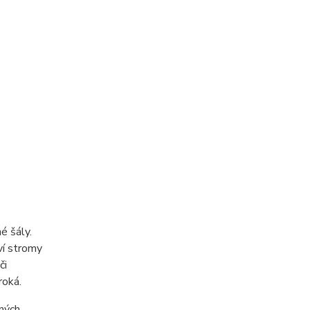
é šály.
ví stromy
či
roká.
bných