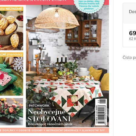
Dos
69
62 
Číslo p