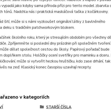
 vypadá jako kdyby sama příroda přízi pro tento model zbarvila 
h tónů. Nadchla nás i praktická maskáčová taška z kočárkoviny.
d šití, může si s námi vyzkoušet originální látky z bavlněného
na deku s tradičním patchworkovým blokem.
začátek školního roku, který je stresujícím obdobím pro všechny dě
rodiče. Zpříjemněte si poslední dny prázdnin při společném tvořen
 může dělat společnost cestou do školy. Papírový pořadač bude
m doplňkem stolu. Holčičky ocení svetříky pro maminku a dceru.
ličkování, může si vytvořit hezkou hruštičku, kdo zase drhání, tak
ávěs na zeď. Klasický konec časopisu uzavírají recepty.
zařazeno v kategoriích
VÍ
STARŠÍ ČÍSLA