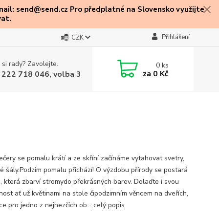
mail: send@send.cz Pro předplatné na Slovensko využijte
at.
Přihlášení
CZK
 si rady? Zavolejte.
0
ks
za
0 Kč
 222 718 046, volba 3
ečery se pomalu krátí a ze skříní začínáme vytahovat svetry,
é šály.Podzim pomalu přichází! O výzdobu přírody se postará
a, která zbarví stromydo překrásných barev. Dolaďte i svou
ost ať už květinami na stole čipodzimním věncem na dveřích,
ce pro jedno z nejhezčích ob...
celý popis