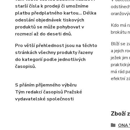
starší čísla k prodeji či umožníme
odstínech
platbu předplatného kartou... Délka
oranžovýc
odeslání objednávek tiskových
Kdo má rá
produktů se může pohybovat v
brokátu 
rozmezí až do deseti dnů.
Blíží se 
Pro větší přehlednost jsou na těchto
a jejich 
stránkách všechny produkty řazeny
ježek jim
do kategorií podle jednotlivých
praktický
časopisů.
má rád pa
efektní z
S přáním příjemného výběru
Tým redakcí časopisů Pražské
vydavatelské společnosti
Zboží 
ONA 