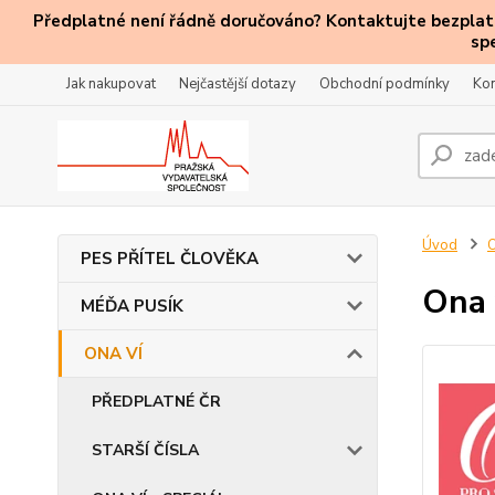
Předplatné není řádně doručováno? Kontaktujte bezplatn
sp
Jak nakupovat
Nejčastější dotazy
Obchodní podmínky
Kon
Úvod
PES PŘÍTEL ČLOVĚKA
Ona 
MÉĎA PUSÍK
ONA VÍ
PŘEDPLATNÉ ČR
STARŠÍ ČÍSLA