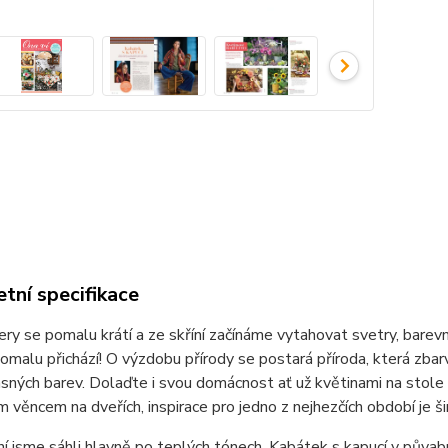
tní specifikace
ery se pomalu krátí a ze skříní začínáme vytahovat svetry, barevn
malu přichází! O výzdobu přírody se postará příroda, která zbar
sných barev. Dolaďte i svou domácnost ať už květinami na stole 
 věncem na dveřích, inspirace pro jedno z nejhezčích období je ši
í jsme sáhli hlavně po teplých tónech. Kabátek s kapucí v půva