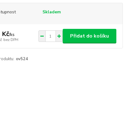
tupnost
Skladem
 Kč
/
ks
Přidat do košíku
Kč
bez DPH
roduktu:
ov524