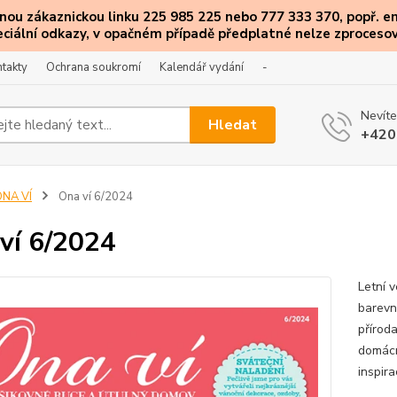
ou zákaznickou linku 225 985 225 nebo 777 333 370, popř. e
eciální
odkazy
, v opačném případě předplatné nelze zprocesov
takty
Ochrana soukromí
Kalendář vydání
-
Nevíte
Hledat
+420
ONA VÍ
Ona ví 6/2024
ví 6/2024
Letní v
barevn
přírod
domácn
inspira