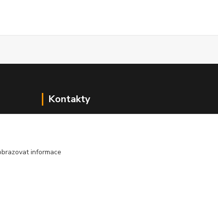
Kontakty
Zákaznická podpora
+420 222 718 046,
volba 3
obrazovat informace
obchod@casopisyprovas.cz