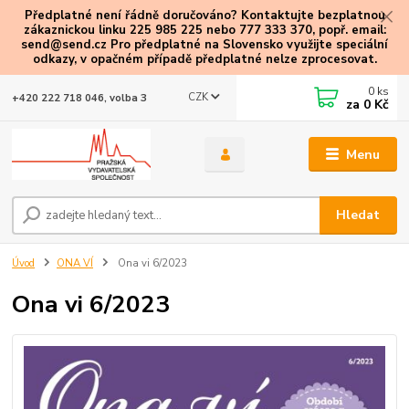
Předplatné není řádně doručováno? Kontaktujte bezplatnou
zákaznickou linku 225 985 225 nebo 777 333 370, popř. email:
send@send.cz Pro předplatné na Slovensko využijte speciální
odkazy
, v opačném případě předplatné nelze zprocesovat.
0
ks
CZK
+420 222 718 046, volba 3
za
0 Kč
Menu
Hledat
Úvod
ONA VÍ
Ona vi 6/2023
Ona vi 6/2023