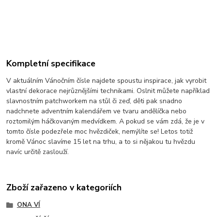
Kompletní specifikace
V aktuálním Vánočním čísle najdete spoustu inspirace, jak vyrobit
vlastní dekorace nejrůznějšími technikami. Oslnit můžete například
slavnostním patchworkem na stůl či zeď, děti pak snadno
nadchnete adventním kalendářem ve tvaru andělíčka nebo
roztomilým háčkovaným medvídkem. A pokud se vám zdá, že je v
tomto čísle podezřele moc hvězdiček, nemýlíte se! Letos totiž
kromě Vánoc slavíme 15 let na trhu, a to si nějakou tu hvězdu
navíc určitě zaslouží.
Zboží zařazeno v kategoriích
ONA VÍ