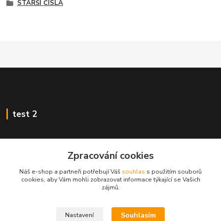
STARŠÍ ČÍSLA
test 2
Zpracování cookies
Kontakty
Náš e-shop a partneři potřebují Váš
souhlas
s použitím souborů
cookies, aby Vám mohli zobrazovat informace týkající se Vašich
zájmů.
Zákaznická podpora
+420 222 718 046, volba 3
Souhlasím
Nastavení