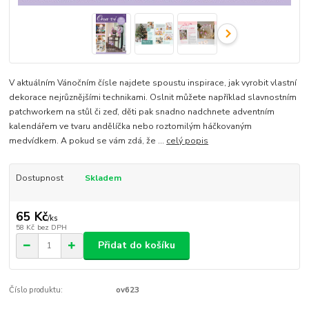
V aktuálním Vánočním čísle najdete spoustu inspirace, jak vyrobit vlastní
dekorace nejrůznějšími technikami. Oslnit můžete například slavnostním
patchworkem na stůl či zeď, děti pak snadno nadchnete adventním
kalendářem ve tvaru andělíčka nebo roztomilým háčkovaným
medvídkem. A pokud se vám zdá, že ...
celý popis
Dostupnost
Skladem
65 Kč
/
ks
58 Kč
bez DPH
Přidat do košíku
Číslo produktu:
ov623