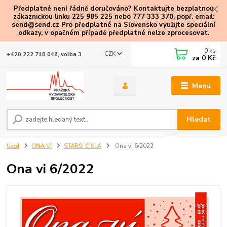
Předplatné není řádně doručováno? Kontaktujte bezplatnou
zákaznickou linku 225 985 225 nebo 777 333 370, popř. email:
send@send.cz Pro předplatné na Slovensko využijte speciální
odkazy
, v opačném případě předplatné nelze zprocesovat.
0
ks
CZK
+420 222 718 046, volba 3
za
0 Kč
Menu
Hledat
Úvod
ONA VÍ
STARŠÍ ČÍSLA
Ona vi 6/2022
Ona vi 6/2022