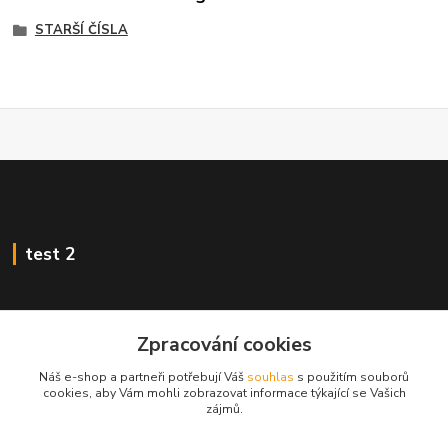
STARŠÍ ČÍSLA
test 2
Zpracování cookies
Kontakty
Náš e-shop a partneři potřebují Váš
souhlas
s použitím souborů
cookies, aby Vám mohli zobrazovat informace týkající se Vašich
Zákaznická podpora
zájmů.
+420 222 718 046, volba 3