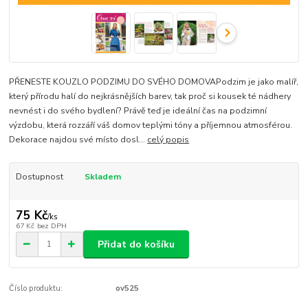
PŘENESTE KOUZLO PODZIMU DO SVÉHO DOMOVAPodzim je jako malíř,
který přírodu halí do nejkrásnějších barev, tak proč si kousek té nádhery
nevnést i do svého bydlení? Právě teď je ideální čas na podzimní
výzdobu, která rozzáří váš domov teplými tóny a příjemnou atmosférou.
Dekorace najdou své místo dosl...
celý popis
Dostupnost
Skladem
75 Kč
/
ks
67 Kč
bez DPH
Přidat do košíku
Číslo produktu:
ov525