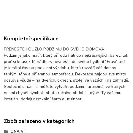
Kompletní specifikace
PŘENESTE KOUZLO PODZIMU DO SVÉHO DOMOVA
Podzim je jako malíř, který přírodu halí do nejkrásnějších barev, tak
proč si kousek té nádhery nevnést i do svého bydlení? Právě teď
je ideální čas na podzimní výzdobu, která rozzáří váš domov
teplými tóny a příjemnou atmosférou. Dekorace najdou své místo
doslova všude – na dveřích, oknech, stole, ve vázách i na zahradě.
Společně s námi si můžete vytvořit podzimní aranžmá, ve kterých
nesmí chybět symbol tohoto ročního období – dýně. Ty vašemu
interiéru dodají rustikální šarm a útulnost.
Zboží zařazeno v kategoriích
ONA VÍ