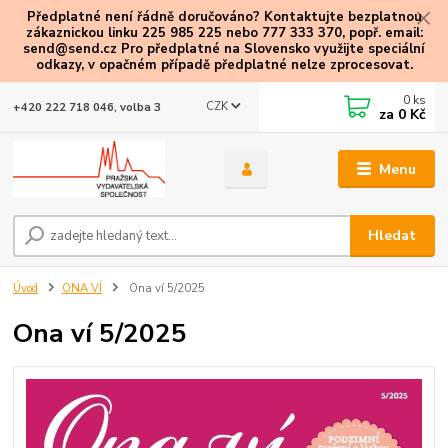
Předplatné není řádně doručováno? Kontaktujte bezplatnou
zákaznickou linku 225 985 225 nebo 777 333 370, popř. email:
send@send.cz Pro předplatné na Slovensko využijte speciální
odkazy
, v opačném případě předplatné nelze zprocesovat.
0
ks
CZK
+420 222 718 046, volba 3
za
0 Kč
Menu
Hledat
Úvod
ONA VÍ
Ona ví 5/2025
Ona ví 5/2025