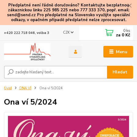
Předplatné není řádně doručováno? Kontaktujte bezplatnou
zákaznickou linku 225 985 225 nebo 777 333 370, popř. email:
send@send.cz Pro předplatné na Slovensko využijte speciální
odkazy
, v opačném případě předplatné nelze zprocesovat.
0
ks
CZK
+420 222 718 046, volba 3
za
0 Kč
Menu
Hledat
Úvod
ONA VÍ
Ona ví 5/2024
Ona ví 5/2024