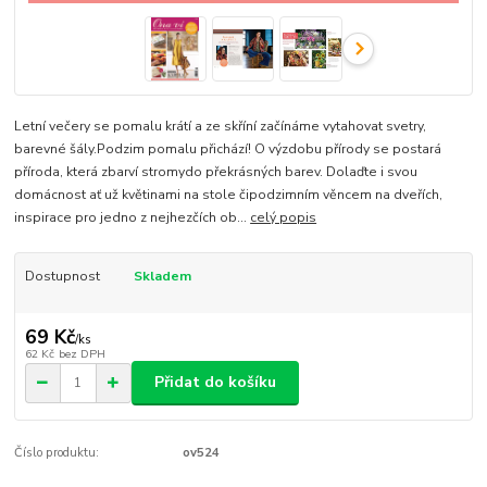
Letní večery se pomalu krátí a ze skříní začínáme vytahovat svetry,
barevné šály.Podzim pomalu přichází! O výzdobu přírody se postará
příroda, která zbarví stromydo překrásných barev. Dolaďte i svou
domácnost ať už květinami na stole čipodzimním věncem na dveřích,
inspirace pro jedno z nejhezčích ob...
celý popis
Dostupnost
Skladem
69 Kč
/
ks
62 Kč
bez DPH
Přidat do košíku
Číslo produktu:
ov524