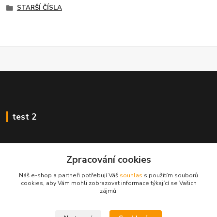
STARŠÍ ČÍSLA
test 2
Zpracování cookies
Kontakty
Náš e-shop a partneři potřebují Váš
souhlas
s použitím souborů
cookies, aby Vám mohli zobrazovat informace týkající se Vašich
zájmů.
Zákaznická podpora
+420 222 718 046, volba 3