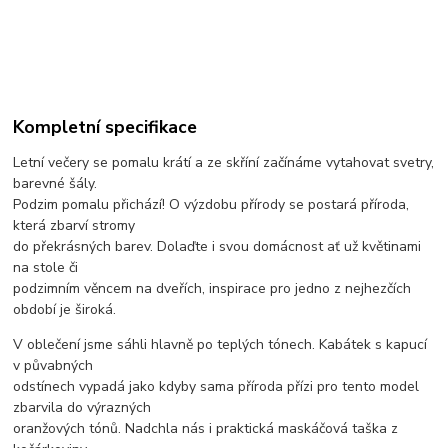
Kompletní specifikace
Letní večery se pomalu krátí a ze skříní začínáme vytahovat svetry,
barevné šály.
Podzim pomalu přichází! O výzdobu přírody se postará příroda,
která zbarví stromy
do překrásných barev. Dolaďte i svou domácnost ať už květinami
na stole či
podzimním věncem na dveřích, inspirace pro jedno z nejhezčích
období je široká.
V oblečení jsme sáhli hlavně po teplých tónech. Kabátek s kapucí
v půvabných
odstínech vypadá jako kdyby sama příroda přízi pro tento model
zbarvila do výrazných
oranžových tónů. Nadchla nás i praktická maskáčová taška z