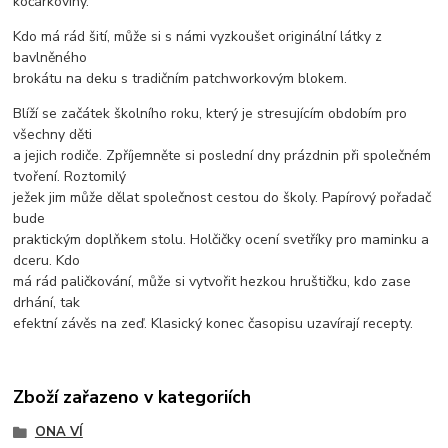
kočárkoviny.
Kdo má rád šití, může si s námi vyzkoušet originální látky z
bavlněného
brokátu na deku s tradičním patchworkovým blokem.
Blíží se začátek školního roku, který je stresujícím obdobím pro
všechny děti
a jejich rodiče. Zpříjemněte si poslední dny prázdnin při společném
tvoření. Roztomilý
ježek jim může dělat společnost cestou do školy. Papírový pořadač
bude
praktickým doplňkem stolu. Holčičky ocení svetříky pro maminku a
dceru. Kdo
má rád paličkování, může si vytvořit hezkou hruštičku, kdo zase
drhání, tak
efektní závěs na zeď. Klasický konec časopisu uzavírají recepty.
Zboží zařazeno v kategoriích
ONA VÍ