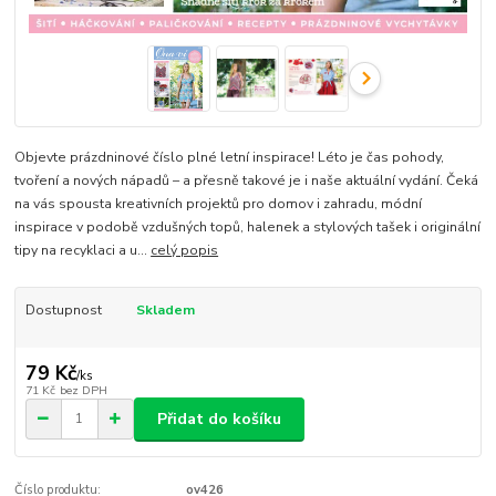
Objevte prázdninové číslo plné letní inspirace! Léto je čas pohody,
tvoření a nových nápadů – a přesně takové je i naše aktuální vydání. Čeká
na vás spousta kreativních projektů pro domov i zahradu, módní
inspirace v podobě vzdušných topů, halenek a stylových tašek i originální
tipy na recyklaci a u...
celý popis
Dostupnost
Skladem
79 Kč
/
ks
71 Kč
bez DPH
Přidat do košíku
Číslo produktu:
ov426