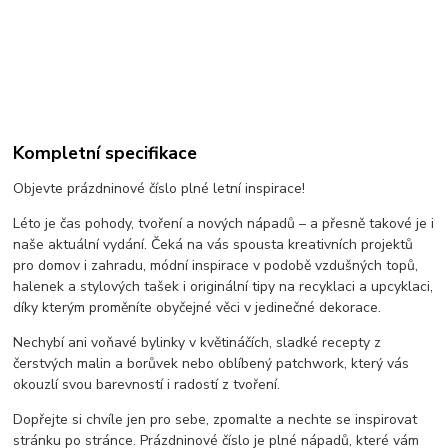
Kompletní specifikace
Objevte prázdninové číslo plné letní inspirace!
Léto je čas pohody, tvoření a nových nápadů – a přesně takové je i
naše aktuální vydání. Čeká na vás spousta kreativních projektů
pro domov i zahradu, módní inspirace v podobě vzdušných topů,
halenek a stylových tašek i originální tipy na recyklaci a upcyklaci,
díky kterým proměníte obyčejné věci v jedinečné dekorace.
Nechybí ani voňavé bylinky v květináčích, sladké recepty z
čerstvých malin a borůvek nebo oblíbený patchwork, který vás
okouzlí svou barevností i radostí z tvoření.
Dopřejte si chvíle jen pro sebe, zpomalte a nechte se inspirovat
stránku po stránce. Prázdninové číslo je plné nápadů, které vám