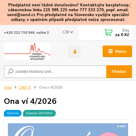
Předplatné není řádně doručováno? Kontaktujte bezplatnou
zákaznickou linku 225 985 225 nebo 777 333 370, popř. email:
send@send.cz Pro předplatné na Slovensko využijte speciální
odkazy
, v opačném případě předplatné nelze zprocesovat.
0
ks
CZK
+420 222 718 046, volba 3
za
0 Kč
Menu
Hledat
Úvod
ONA VÍ
Ona ví 4/2026
Ona ví 4/2026
Novinka
Doprava ZDARMA