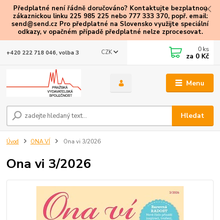
Předplatné není řádně doručováno? Kontaktujte bezplatnou
zákaznickou linku 225 985 225 nebo 777 333 370, popř. email:
send@send.cz Pro předplatné na Slovensko využijte speciální
odkazy
, v opačném případě předplatné nelze zprocesovat.
0
ks
CZK
+420 222 718 046, volba 3
za
0 Kč
Menu
Hledat
Úvod
ONA VÍ
Ona vi 3/2026
Ona vi 3/2026