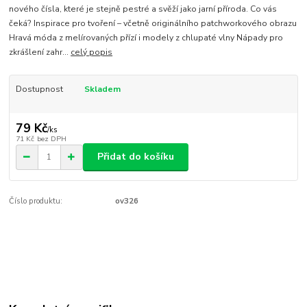
nového čísla, které je stejně pestré a svěží jako jarní příroda. Co vás
čeká? Inspirace pro tvoření – včetně originálního patchworkového obrazu
Hravá móda z melírovaných přízí i modely z chlupaté vlny Nápady pro
zkrášlení zahr...
celý popis
Dostupnost
Skladem
79 Kč
/
ks
71 Kč
bez DPH
Přidat do košíku
Číslo produktu:
ov326