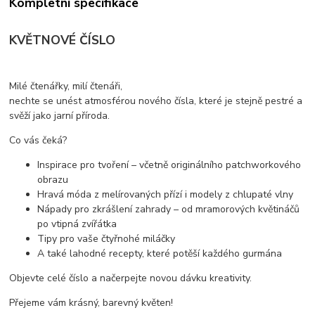
Kompletní specifikace
KVĚTNOVÉ ČÍSLO
Milé čtenářky, milí čtenáři,
nechte se unést atmosférou nového čísla, které je stejně pestré a
svěží jako jarní příroda.
Co vás čeká?
Inspirace pro tvoření – včetně originálního patchworkového
obrazu
Hravá móda z melírovaných přízí i modely z chlupaté vlny
Nápady pro zkrášlení zahrady – od mramorových květináčů
po vtipná zvířátka
Tipy pro vaše čtyřnohé miláčky
A také lahodné recepty, které potěší každého gurmána
Objevte celé číslo a načerpejte novou dávku kreativity.
Přejeme vám krásný, barevný květen!