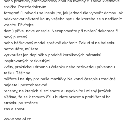
nebo praktický patchworkový obal na květiny či zářivé květinové
srdíčko. Prostřednictvím
fotografi í i návodu se inspirujte, jak jednoduše vytvořit domov, jak
odekorovat některé kouty vašeho bytu, do kterého se s nadšením
vracíte. Přivítejte
domů příval nové energie. Nezapomeňte při tvoření dekorace či
nový pletený
nebo háčkovaný model správně okořenit. Pokud si na halenku
netroufáte, můžete
vyzkoušet jen doplněk v podobě korálkových náramků
inspirovaných rozkvetlými
květy, praktickou drhanou čelenku nebo rozkvetlou půvabnou
tašku. Těšit se
můžete i na tipy pro naše mazlíčky. Na konci časopisu tradičně
najdete i pestrobarevné
recepty, na kterých si smlsnete a uspokojíte i mlsný jazýček.
Věříme, že se k tomuto číslu budete vracet a prohlížet si ho
stránku po stránce
zas a znovu.
www.ona-vi.cz