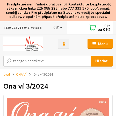
Předplatné není řádně doručováno? Kontaktujte bezplatnou
zákaznickou linku 225 985 225 nebo 777 333 370, popř. email:
send@send.cz Pro předplatné na Slovensko využijte speciální
odkazy
, v opačném případě předplatné nelze zprocesovat.
0
ks
CZK
+420 222 718 046, volba 3
za
0 Kč
Menu
Hledat
Úvod
ONA VÍ
Ona ví 3/2024
Ona ví 3/2024