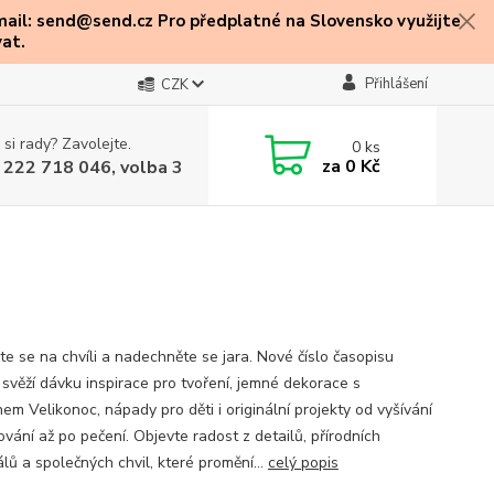
mail: send@send.cz Pro předplatné na Slovensko využijte
at.
Přihlášení
CZK
 si rady? Zavolejte.
0
ks
za
0 Kč
 222 718 046, volba 3
te se na chvíli a nadechněte se jara. Nové číslo časopisu
 svěží dávku inspirace pro tvoření, jemné dekorace s
em Velikonoc, nápady pro děti i originální projekty od vyšívání
vání až po pečení. Objevte radost z detailů, přírodních
lů a společných chvil, které promění...
celý popis