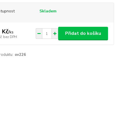
tupnost
Skladem
 Kč
/
ks
Přidat do košíku
Kč
bez DPH
roduktu:
ov226