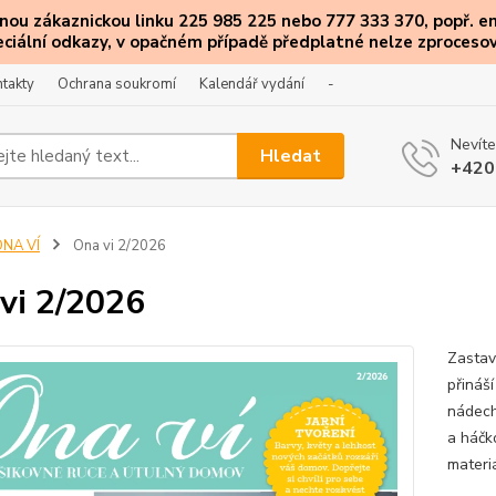
ou zákaznickou linku 225 985 225 nebo 777 333 370, popř. e
eciální
odkazy
, v opačném případě předplatné nelze zprocesov
takty
Ochrana soukromí
Kalendář vydání
-
Nevíte
Hledat
+420
ONA VÍ
Ona vi 2/2026
vi 2/2026
Zastav
přináší
nádech
a háčko
materiá