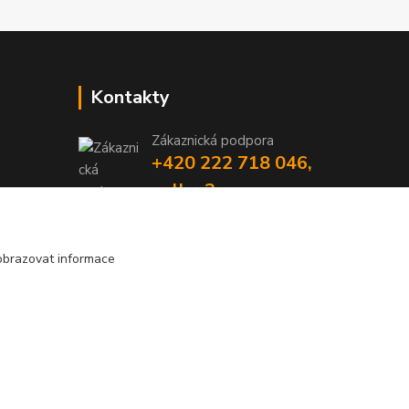
Kontakty
Zákaznická podpora
+420 222 718 046,
volba 3
obchod@casopisyprovas.cz
obrazovat informace
Vytvořeno na
Eshop-rychle.cz