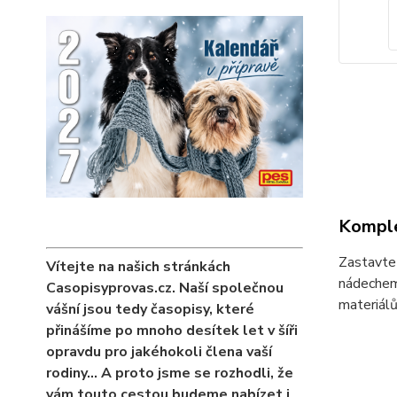
Komple
Zastavte 
Vítejte na našich stránkách
nádechem 
Casopisyprovas.cz. Naší společnou
materiálů
vášní jsou tedy časopisy, které
přinášíme po mnoho desítek let v šíři
opravdu pro jakéhokoli člena vaší
rodiny… A proto jsme se rozhodli, že
vám touto cestou budeme nabízet i