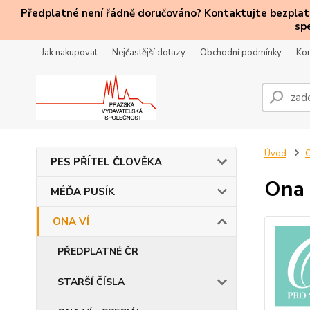
Předplatné není řádně doručováno? Kontaktujte bezplatn
sp
Jak nakupovat
Nejčastější dotazy
Obchodní podmínky
Kon
Úvod
PES PŘÍTEL ČLOVĚKA
Ona 
MÉĎA PUSÍK
ONA VÍ
PŘEDPLATNÉ ČR
STARŠÍ ČÍSLA