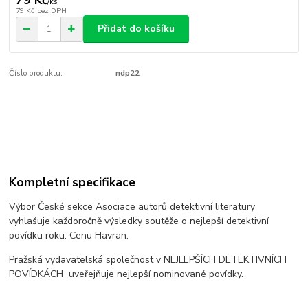
79 Kč
/
ks
79 Kč
bez DPH
Přidat do košíku
Číslo produktu:
ndp22
Kompletní specifikace
Výbor České sekce Asociace autorů detektivní literatury
vyhlašuje každoročně výsledky soutěže o nejlepší detektivní
povídku roku: Cenu Havran.
Pražská vydavatelská společnost v NEJLEPŠÍCH DETEKTIVNÍCH
POVÍDKÁCH uveřejňuje nejlepší nominované povídky.