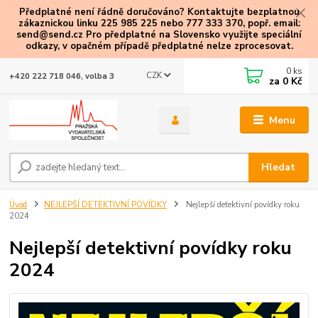
Předplatné není řádně doručováno? Kontaktujte bezplatnou
zákaznickou linku 225 985 225 nebo 777 333 370, popř. email:
send@send.cz Pro předplatné na Slovensko využijte speciální
odkazy
, v opačném případě předplatné nelze zprocesovat.
0
ks
CZK
+420 222 718 046, volba 3
za
0 Kč
Menu
Hledat
Úvod
NEJLEPŠÍ DETEKTIVNÍ POVÍDKY
Nejlepší detektivní povídky roku
2024
Nejlepší detektivní povídky roku
2024