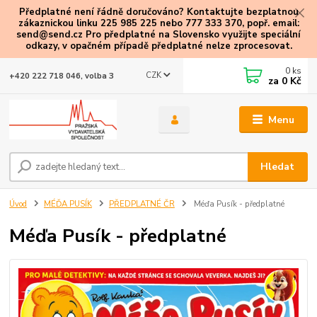
Předplatné není řádně doručováno? Kontaktujte bezplatnou
zákaznickou linku 225 985 225 nebo 777 333 370, popř. email:
send@send.cz Pro předplatné na Slovensko využijte speciální
odkazy
, v opačném případě předplatné nelze zprocesovat.
0
ks
CZK
+420 222 718 046, volba 3
za
0 Kč
Menu
Hledat
Úvod
MÉĎA PUSÍK
PŘEDPLATNÉ ČR
Méďa Pusík - předplatné
Méďa Pusík - předplatné