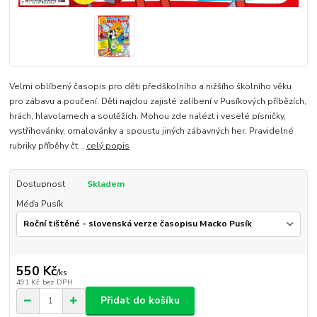
Velmi oblíbený časopis pro děti předškolního a nižšího školního věku
pro zábavu a poučení. Děti najdou zajisté zalíbení v Pusíkových příbězích,
hrách, hlavolamech a soutěžích. Mohou zde nalézt i veselé písničky,
vystřihovánky, omalovánky a spoustu jiných zábavných her. Pravidelné
rubriky příběhy čt...
celý popis
Dostupnost
Skladem
Méďa Pusík
550 Kč
/
ks
491 Kč
bez DPH
Přidat do košíku