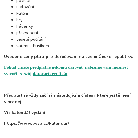
povídání
malování
kutění
hry
hádanky
překvapení
veselé počítání
vaření s Pusíkem
Uvedené ceny platí pro doručování na území České republiky.
Pokud chcete předplatné někomu darovat, nabízíme vám možnost
vytvořit si svůj
darovací certifikát
.
Předplatné vždy začíná následujícím číslem, které ještě není
v prodeji.
Viz kalendář vydání:
https://www.pvsp.cz/kalendar/