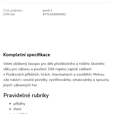
Číslo produktu:
pvs3-1
EAN kód:
9771210803002
Kompletní specifikace
Velmi oblíbený časopis pro děti předškolního a nižšího školního
věku pro zábavu a poučení. Děti najdou zajisté zalíbení
v Pusíkových příbězích, hrách, hlavolamech a soutěžích. Mohou
zde nalézt i veselé písničky, vystřihovánky, omalovánky a spoustu
jiných zábavných her.
Pravidelné rubriky
příběhy
čtení