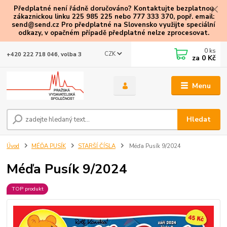
Předplatné není řádně doručováno? Kontaktujte bezplatnou
zákaznickou linku 225 985 225 nebo 777 333 370, popř. email:
send@send.cz Pro předplatné na Slovensko využijte speciální
odkazy
, v opačném případě předplatné nelze zprocesovat.
0
ks
CZK
+420 222 718 046, volba 3
za
0 Kč
Menu
Hledat
Úvod
MÉĎA PUSÍK
STARŠÍ ČÍSLA
Méďa Pusík 9/2024
Méďa Pusík 9/2024
TOP produkt