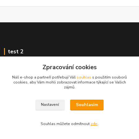
test 2
Zpracování cookies
Náš e-shop a partneři potřebují Váš
souhlas
s použitím souborů
cookies, aby Vám mohli zobrazovat informace týkající se Vašich
Kontakty
zájmů.
Zákaznická podpora
Souhlasím
Nastavení
+420 222 718 046, volba 3
obchod@casopisyprovas.cz
Souhlas můžete odmítnout
zde
.