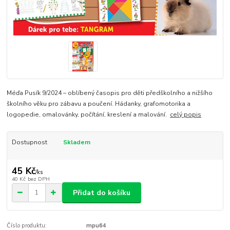
Méďa Pusík 9/2024 – oblíbený časopis pro děti předškolního a nižšího
školního věku pro zábavu a poučení. Hádanky, grafomotorika a
logopedie, omalovánky, počítání, kreslení a malování.
celý popis
Dostupnost
Skladem
45 Kč
/
ks
40 Kč
bez DPH
Přidat do košíku
Číslo produktu:
mpu64