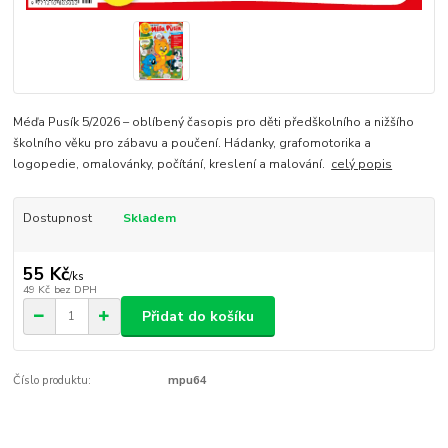
Méďa Pusík 5/2026 – oblíbený časopis pro děti předškolního a nižšího
školního věku pro zábavu a poučení. Hádanky, grafomotorika a
logopedie, omalovánky, počítání, kreslení a malování.
celý popis
Dostupnost
Skladem
55 Kč
/
ks
49 Kč
bez DPH
Přidat do košíku
Číslo produktu:
mpu64