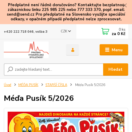
Předplatné není řádně doručováno? Kontaktujte bezplatnou
zákaznickou linku 225 985 225 nebo 777 333 370, popř. email:
send@send.cz Pro předplatné na Slovensko využijte speciální
odkazy
, v opačném případě předplatné nelze zprocesovat.
0
ks
CZK
+420 222 718 046, volba 3
za
0 Kč
Menu
Hledat
Úvod
MÉĎA PUSÍK
STARŠÍ ČÍSLA
Méďa Pusík 5/2026
Méďa Pusík 5/2026