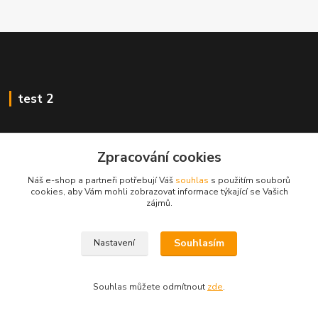
test 2
Zpracování cookies
Kontakty
Náš e-shop a partneři potřebují Váš
souhlas
s použitím souborů
cookies, aby Vám mohli zobrazovat informace týkající se Vašich
zájmů.
Zákaznická podpora
+420 222 718 046, volba 3
Souhlasím
Nastavení
obchod@casopisyprovas.cz
Souhlas můžete odmítnout
zde
.