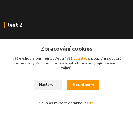
test 2
Zpracování cookies
Kontakty
Náš e-shop a partneři potřebují Váš
souhlas
s použitím souborů
cookies, aby Vám mohli zobrazovat informace týkající se Vašich
zájmů.
Zákaznická podpora
+420 222 718 046, volba 3
Souhlasím
Nastavení
obchod@casopisyprovas.cz
Souhlas můžete odmítnout
zde
.
Vytvořeno na
Eshop-rychle.cz