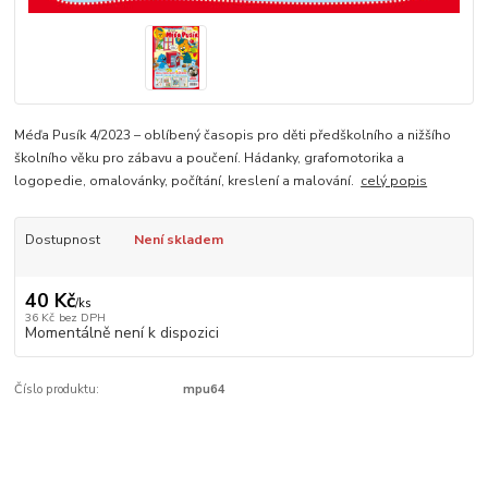
Méďa Pusík 4/2023 – oblíbený časopis pro děti předškolního a nižšího
školního věku pro zábavu a poučení. Hádanky, grafomotorika a
logopedie, omalovánky, počítání, kreslení a malování.
celý popis
Dostupnost
Není skladem
40 Kč
/
ks
36 Kč
bez DPH
Momentálně není k dispozici
Číslo produktu:
mpu64