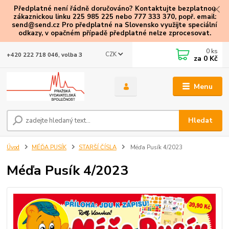
Předplatné není řádně doručováno? Kontaktujte bezplatnou
zákaznickou linku 225 985 225 nebo 777 333 370, popř. email:
send@send.cz Pro předplatné na Slovensko využijte speciální
odkazy
, v opačném případě předplatné nelze zprocesovat.
0
ks
CZK
+420 222 718 046, volba 3
za
0 Kč
Menu
Hledat
Úvod
MÉĎA PUSÍK
STARŠÍ ČÍSLA
Méďa Pusík 4/2023
Méďa Pusík 4/2023