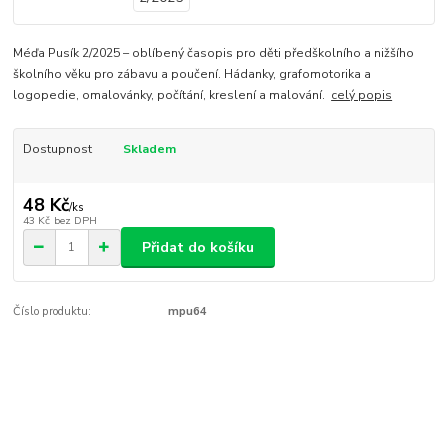
Méďa Pusík 2/2025 – oblíbený časopis pro děti předškolního a nižšího
školního věku pro zábavu a poučení. Hádanky, grafomotorika a
logopedie, omalovánky, počítání, kreslení a malování.
celý popis
Dostupnost
Skladem
48 Kč
/
ks
43 Kč
bez DPH
Přidat do košíku
Číslo produktu:
mpu64