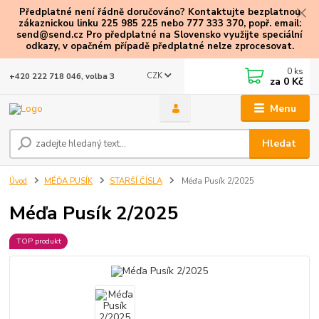
Předplatné není řádně doručováno? Kontaktujte bezplatnou
zákaznickou linku 225 985 225 nebo 777 333 370, popř. email:
send@send.cz Pro předplatné na Slovensko využijte speciální
odkazy
, v opačném případě předplatné nelze zprocesovat.
0
ks
CZK
+420 222 718 046, volba 3
za
0 Kč
Menu
Hledat
Úvod
MÉĎA PUSÍK
STARŠÍ ČÍSLA
Méďa Pusík 2/2025
Méďa Pusík 2/2025
TOP produkt