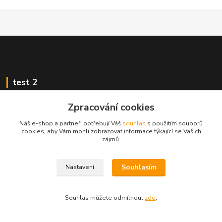
test 2
Zpracování cookies
Náš e-shop a partneři potřebují Váš
souhlas
s použitím souborů
cookies, aby Vám mohli zobrazovat informace týkající se Vašich
Kontakty
zájmů.
Zákaznická podpora
Souhlasím
Nastavení
+420 222 718 046, volba 3
obchod@casopisyprovas.cz
Souhlas můžete odmítnout
zde
.