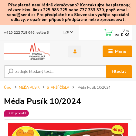
Předplatné není řádně doručováno? Kontaktujte bezplatnou
zákaznickou linku 225 985 225 nebo 777 333 370, popř. email:
send@send.cz Pro předplatné na Slovensko využijte speciální
odkazy
, v opačném případě předplatné nelze zprocesovat.
0
ks
CZK
+420 222 718 046, volba 3
za
0 Kč
Menu
Hledat
Úvod
MÉĎA PUSÍK
STARŠÍ ČÍSLA
Méďa Pusík 10/2024
Méďa Pusík 10/2024
TOP produkt