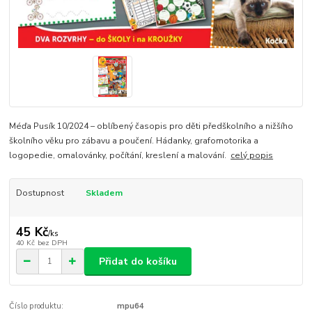
Méďa Pusík 10/2024 – oblíbený časopis pro děti předškolního a nižšího
školního věku pro zábavu a poučení. Hádanky, grafomotorika a
logopedie, omalovánky, počítání, kreslení a malování.
celý popis
Dostupnost
Skladem
45 Kč
/
ks
40 Kč
bez DPH
Přidat do košíku
Číslo produktu:
mpu64