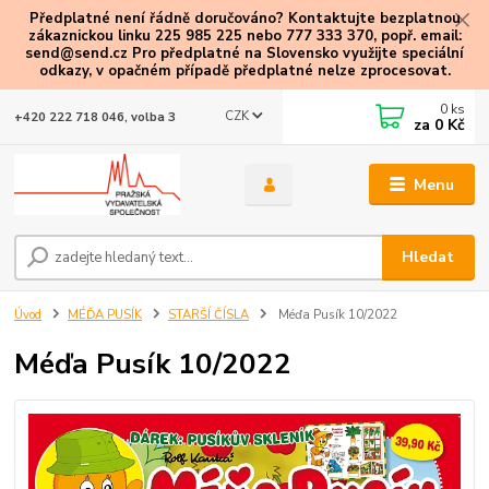
Předplatné není řádně doručováno? Kontaktujte bezplatnou
zákaznickou linku 225 985 225 nebo 777 333 370, popř. email:
send@send.cz Pro předplatné na Slovensko využijte speciální
odkazy
, v opačném případě předplatné nelze zprocesovat.
0
ks
CZK
+420 222 718 046, volba 3
za
0 Kč
Menu
Hledat
Úvod
MÉĎA PUSÍK
STARŠÍ ČÍSLA
Méďa Pusík 10/2022
Méďa Pusík 10/2022