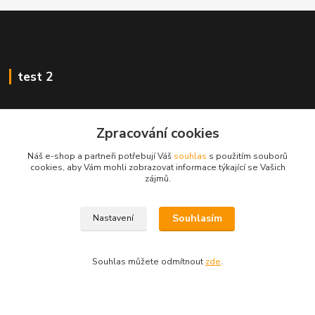
test 2
Zpracování cookies
Kontakty
Náš e-shop a partneři potřebují Váš
souhlas
s použitím souborů
cookies, aby Vám mohli zobrazovat informace týkající se Vašich
zájmů.
Zákaznická podpora
+420 222 718 046, volba 3
Souhlasím
Nastavení
obchod@casopisyprovas.cz
Souhlas můžete odmítnout
zde
.