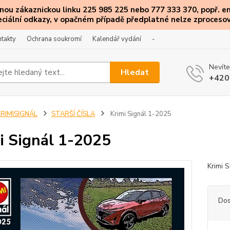
ou zákaznickou linku 225 985 225 nebo 777 333 370, popř. e
eciální
odkazy
, v opačném případě předplatné nelze zprocesov
takty
Ochrana soukromí
Kalendář vydání
-
Nevíte
Hledat
+420
KRIMISIGNÁL
STARŠÍ ČÍSLA
Krimi Signál 1-2025
i Signál 1-2025
Krimi S
Dos