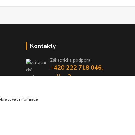
Kontakty
Zákaznická podpora
+420 222 718 046,
volba 3
obchod@casopisyprovas.cz
obrazovat informace