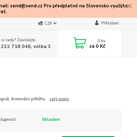
mail: send@send.cz Pro předplatné na Slovensko využijte
at.
Přihlášení
CZK
 si rady? Zavolejte.
0
ks
za
0 Kč
 222 718 046, volba 3
ignál, Kriminální příběhy.
celý popis
tupnost
Skladem