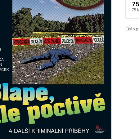
75
75 
Číslo p