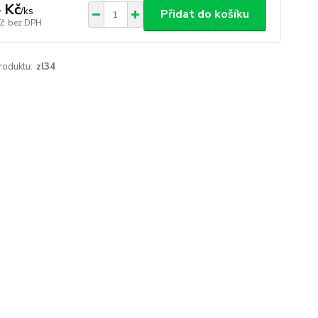
 Kč
/
ks
Přidat do košíku
Kč
bez DPH
roduktu:
zl34