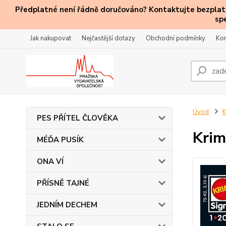
Předplatné není řádně doručováno? Kontaktujte bezplatn
sp
Jak nakupovat
Nejčastější dotazy
Obchodní podmínky
Kon
Úvod
PES PŘÍTEL ČLOVĚKA
Krim
MÉĎA PUSÍK
ONA VÍ
PŘÍSNĚ TAJNÉ
JEDNÍM DECHEM