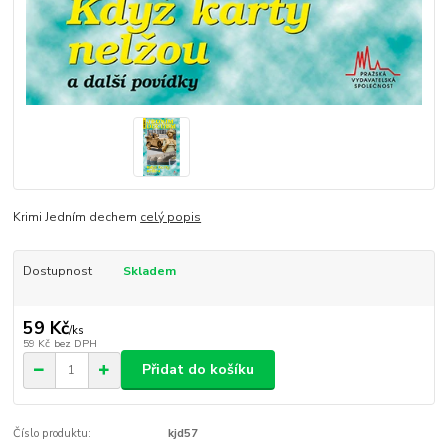
Krimi Jedním dechem
celý popis
Dostupnost
Skladem
59 Kč
/
ks
59 Kč
bez DPH
Přidat do košíku
Číslo produktu:
kjd57