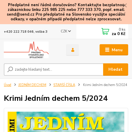
Předplatné není řádně doručováno? Kontaktujte bezplatnou
zákaznickou linku 225 985 225 nebo 777 333 370, popř. email:
send@send.cz Pro předplatné na Slovensko využijte speciální
odkazy
, v opačném případě předplatné nelze zprocesovat.
0
ks
CZK
+420 222 718 046, volba 3
za
0 Kč
Menu
Hledat
Úvod
JEDNÍM DECHEM
STARŠÍ ČÍSLA
Krimi Jedním dechem 5/2024
Krimi Jedním dechem 5/2024