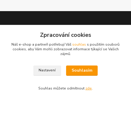
Zpracování cookies
test 2
Náš e-shop a partneři potřebují Váš
souhlas
s použitím souborů
cookies, aby Vám mohli zobrazovat informace týkající se Vašich
zájmů.
Souhlasím
Nastavení
Kontakty
Zákaznická podpora
Souhlas můžete odmítnout
zde
.
+420 222 718 046, volba 3
obchod@casopisyprovas.cz