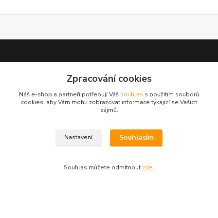
Zpracování cookies
test 2
Náš e-shop a partneři potřebují Váš
souhlas
s použitím souborů
cookies, aby Vám mohli zobrazovat informace týkající se Vašich
zájmů.
Souhlasím
Nastavení
Kontakty
Zákaznická podpora
Souhlas můžete odmítnout
zde
.
+420 222 718 046, volba 3
obchod@casopisyprovas.cz