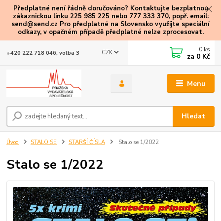
Předplatné není řádně doručováno? Kontaktujte bezplatnou
zákaznickou linku 225 985 225 nebo 777 333 370, popř. email:
send@send.cz Pro předplatné na Slovensko využijte speciální
odkazy
, v opačném případě předplatné nelze zprocesovat.
0
ks
CZK
+420 222 718 046, volba 3
za
0 Kč
Menu
Hledat
Úvod
STALO SE
STARŠÍ ČÍSLA
Stalo se 1/2022
Stalo se 1/2022