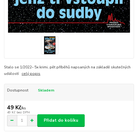
Stalo se 1/2022– 5x krimi, pět příběhů napsaných na základě skutečných
událostí
celý popis
Dostupnost
Skladem
49 Kč
/
ks
49 Kč
bez DPH
Přidat do košíku