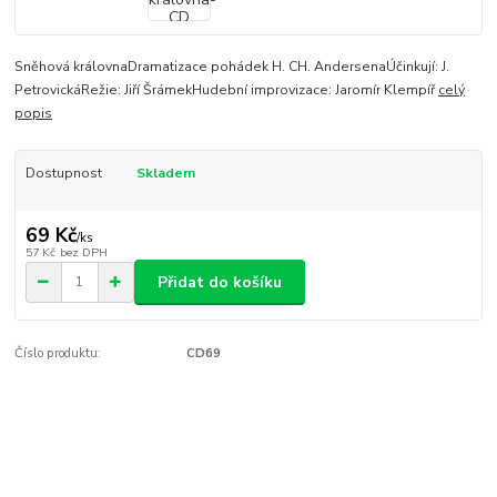
Sněhová královnaDramatizace pohádek H. CH. AndersenaÚčinkují: J.
PetrovickáRežie: Jiří ŠrámekHudební improvizace: Jaromír Klempíř
celý
popis
Dostupnost
Skladem
69 Kč
/
ks
57 Kč
bez DPH
Přidat do košíku
Číslo produktu:
CD69