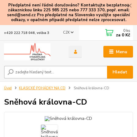
Předplatné není řádně doručováno? Kontaktujte bezplatnou
zákaznickou linku 225 985 225 nebo 777 333 370, popř. email:
send@send.cz Pro předplatné na Slovensko využijte speciální
odkazy
, v opačném případě předplatné nelze zprocesovat.
0
ks
CZK
+420 222 718 046, volba 3
za
0 Kč
Menu
Hledat
Úvod
KLASICKÉ POHÁDKY NA CD
Sněhová královna-CD
Sněhová královna-CD