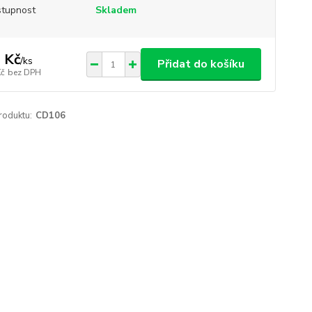
tupnost
Skladem
 Kč
/
ks
Přidat do košíku
Kč
bez DPH
roduktu:
CD106