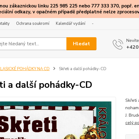
ou zákaznickou linku 225 985 225 nebo 777 333 370, popř. e
eciální
odkazy
, v opačném případě předplatné nelze zprocesov
takty
Ochrana soukromí
Kalendář vydání
-
Nevíte
Hledat
+420
KLASICKÉ POHÁDKY NA CD
Skřeti a další pohádky-CD
ti a další pohádky-CD
Skřeti
nohama
J. Bru
celý p