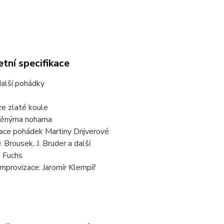
tní specifikace
další pohádky
ze zlaté koule
iněnýma nohama
ace pohádek Martiny Drijverové
. Brousek, J. Bruder a další
n Fuchs
mprovizace: Jaromír Klempíř