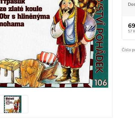
Dos
69
57 
Číslo p