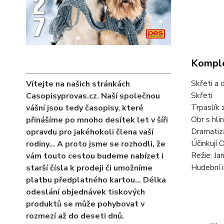
Komple
Skřeti a 
Vítejte na našich stránkách
Skřeti
Casopisyprovas.cz. Naší společnou
Trpaslík 
vášní jsou tedy časopisy, které
Obr s hl
přinášíme po mnoho desítek let v šíři
Dramatiz
opravdu pro jakéhokoli člena vaší
Účinkují O
rodiny… A proto jsme se rozhodli, že
Režie: Ja
vám touto cestou budeme nabízet i
Hudební i
starší čísla k prodeji či umožníme
platbu předplatného kartou... Délka
odeslání objednávek tiskových
produktů se může pohybovat v
rozmezí až do deseti dnů.