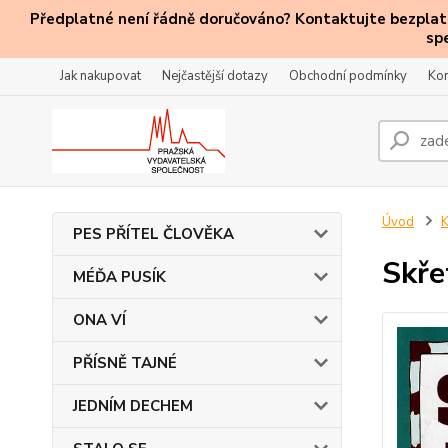
Předplatné není řádně doručováno? Kontaktujte bezplatn
sp
Jak nakupovat
Nejčastější dotazy
Obchodní podmínky
Kon
Úvod
PES PŘÍTEL ČLOVĚKA
Skře
MÉĎA PUSÍK
ONA VÍ
PŘÍSNĚ TAJNÉ
JEDNÍM DECHEM