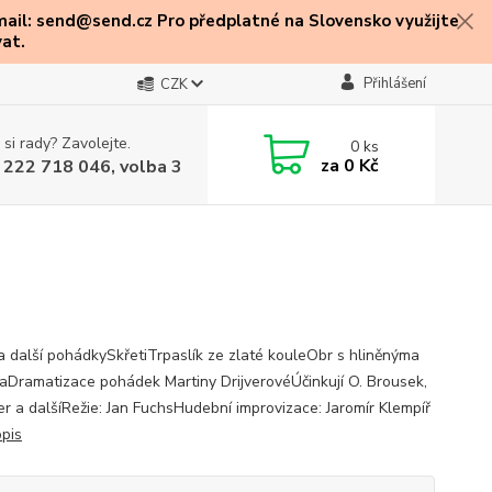
mail: send@send.cz Pro předplatné na Slovensko využijte
at.
Přihlášení
CZK
 si rady? Zavolejte.
0
ks
za
0 Kč
 222 718 046, volba 3
 a další pohádkySkřetiTrpaslík ze zlaté kouleObr s hliněnýma
Dramatizace pohádek Martiny DrijverovéÚčinkují O. Brousek,
der a dalšíRežie: Jan FuchsHudební improvizace: Jaromír Klempíř
opis