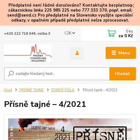
Předplatné není řádně doručováno? Kontaktujte bezplatnou
zákaznickou linku 225 985 225 nebo 777 333 370, popř. email:
send@send.cz Pro předplatné na Slovensko využijte speciální
odkazy
, v opačném případě předplatné nelze zprocesovat.
0
ks
CZK
+420 222 718 046, volba 3
za
0 Kč
Menu
Hledat
Úvod
PŘÍSNĚ TAJNÉ
STARŠÍ ČÍSLA
Přísně tajné – 4/2021
Přísně tajné – 4/2021