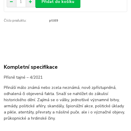
Přidat do košíku
Číslo produktu:
ptl69
Kompletní specifikace
Přísně tajné – 4/2021
Přináší málo známá nebo zcela neznámá, nově zpřístupněná,
odhalená či objevená fakta. Snaží se nahlížet do zákulisí
historického dění. Zajímá se o války, jednotlivé významné bitvy,
armády, politické aféry, skandály, špionážní akce, politické úklady
a pikle, atentáty, převraty a násilné puče, ale i o význačné objevy,
průkopnické a hrdinské činy.