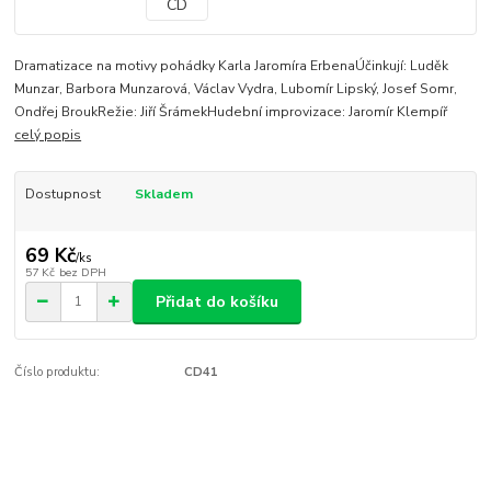
Dramatizace na motivy pohádky Karla Jaromíra ErbenaÚčinkují: Luděk
Munzar, Barbora Munzarová, Václav Vydra, Lubomír Lipský, Josef Somr,
Ondřej BroukRežie: Jiří ŠrámekHudební improvizace: Jaromír Klempíř
celý popis
Dostupnost
Skladem
69 Kč
/
ks
57 Kč
bez DPH
Přidat do košíku
Číslo produktu:
CD41