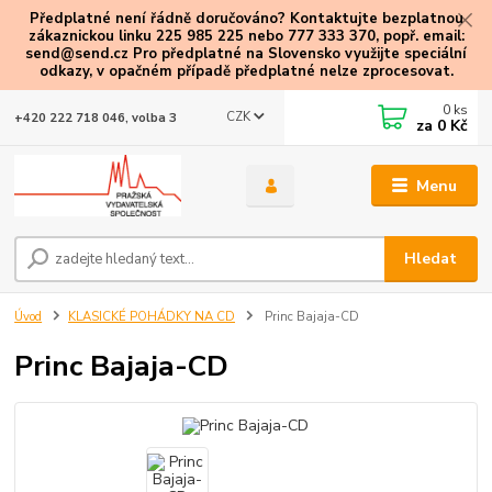
Předplatné není řádně doručováno? Kontaktujte bezplatnou
zákaznickou linku 225 985 225 nebo 777 333 370, popř. email:
send@send.cz Pro předplatné na Slovensko využijte speciální
odkazy
, v opačném případě předplatné nelze zprocesovat.
0
ks
CZK
+420 222 718 046, volba 3
za
0 Kč
Menu
Hledat
Úvod
KLASICKÉ POHÁDKY NA CD
Princ Bajaja-CD
Princ Bajaja-CD